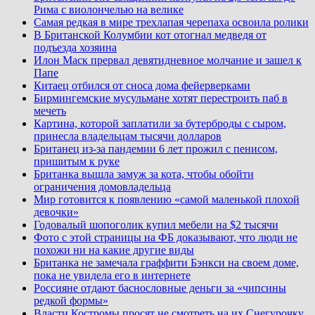
Рима с виолончелью на велике
Самая редкая в мире трехлапая черепаха освоила ролики
В Британской Колумбии кот отогнал медведя от
подъезда хозяина
Илон Маск прервал девятидневное молчание и зашел к
Папе
Китаец отбился от сноса дома фейерверками
Бирмингемские мусульмане хотят перестроить паб в
мечеть
Картина, которой заплатили за бутерброды с сыром,
принесла владельцам тысячи долларов
Британец из-за пандемии 6 лет прожил с пенисом,
пришитым к руке
Британка вышла замуж за кота, чтобы обойти
ограничения домовладельца
Мир готовится к появлению «самой маленькой плохой
девочки»
Годовалый шопоголик купил мебели на $2 тысячи
Фото с этой страницы на ФБ доказывают, что люди не
похожи ни на какие другие виды
Британка не замечала граффити Бэнкси на своем доме,
пока не увидела его в интернете
Россияне отдают баснословные деньги за «чипсины
редкой формы»
Власти Костромы просят не смотреть на их Снегурочку