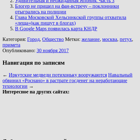
Удивительная и неожиданная Япония. Часть 3
Блогер не пришел на фан-встречу – поклонники
отыгрались на полиции
Глава Московской Хельсинкской группы отхватила
«леща»(как пишут в блогах)
В Google Maps появилась карта КНДР
Категория:
Город
,
Общество
Метки:
желание
,
москва
,
петух
,
примета
Опубликовано:
30 ноября 2017
Навигация по записям
←
Иркутские медведи потихоньку вооружаются
Навальный
обвинил «Роснано» в растрате госденег на неработающие
технологии
→
Интересное на других сайтах: