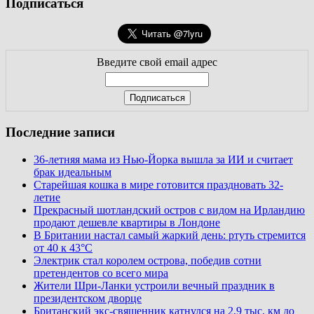
Подписаться
Введите свой email адрес
Последние записи
36-летняя мама из Нью-Йорка вышла за ИИ и считает
брак идеальным
Старейшая кошка в мире готовится праздновать 32-
летие
Прекрасный шотландский остров с видом на Ирландию
продают дешевле квартиры в Лондоне
В Британии настал самый жаркий день: ртуть стремится
от 40 к 43°C
Электрик стал королем острова, победив сотни
претендентов со всего мира
Жители Шри-Ланки устроили вечный праздник в
президентском дворце
Британский экс-священник катнулся на 2,9 тыс. км до