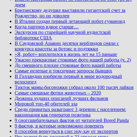
днем
Британскому дедушке выставили гигантский счет за
Рождество, но он доволен
В Италии создан первый летающий робот-гуманоид
Когда партнер вдвое старше…
Экскурсия по старейшей научной нудистской
библиотеке США
В Саудовской Аравии десятки верблюдов сняли с
конкурса красоты за ботокс и подтяжки
«Я, робот» воплотился в жизнь лет на 15 раньше
Ужасно прекрасные стоковые фото нашей работы (ч. 2)
До смешного плохие стоковые фото вашей работы
Самые нелепые и токсичные запросы бывших
В Голландии изобрели первый в мире водородный
велосипед
Тикток мамы-босоножки собрал около 100 тысяч лайков
Самые смешные фотки животных – 2020
Дюжина худших описаний лучших фильмов
Мировой топ-40 обителей зла
Среди привитых разыграют 3 деревни с населением:
вакцинация как генератор позитива
9 сногсшибательных фактов от читателей Bored Panda
9 фактов, в которые невозможно поверить
8 способов вернуться в сон: ноу-хау от экспертов
Что значит быть красивой в 23 странах мира