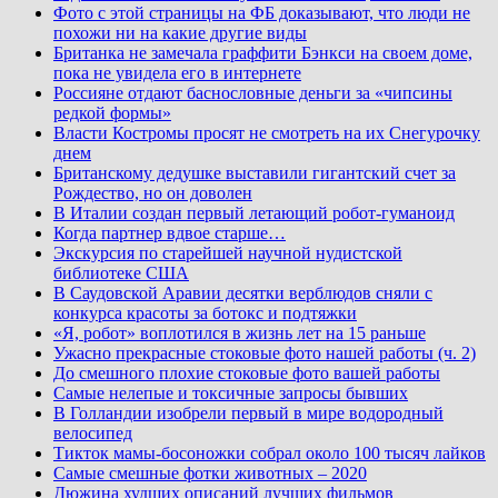
Фото с этой страницы на ФБ доказывают, что люди не
похожи ни на какие другие виды
Британка не замечала граффити Бэнкси на своем доме,
пока не увидела его в интернете
Россияне отдают баснословные деньги за «чипсины
редкой формы»
Власти Костромы просят не смотреть на их Снегурочку
днем
Британскому дедушке выставили гигантский счет за
Рождество, но он доволен
В Италии создан первый летающий робот-гуманоид
Когда партнер вдвое старше…
Экскурсия по старейшей научной нудистской
библиотеке США
В Саудовской Аравии десятки верблюдов сняли с
конкурса красоты за ботокс и подтяжки
«Я, робот» воплотился в жизнь лет на 15 раньше
Ужасно прекрасные стоковые фото нашей работы (ч. 2)
До смешного плохие стоковые фото вашей работы
Самые нелепые и токсичные запросы бывших
В Голландии изобрели первый в мире водородный
велосипед
Тикток мамы-босоножки собрал около 100 тысяч лайков
Самые смешные фотки животных – 2020
Дюжина худших описаний лучших фильмов