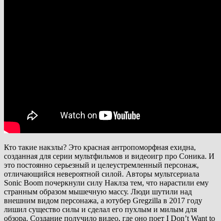
Кто такие накзлы? Это красная антропоморфная ехидна,
созданная для серии мультфильмов и видеоигр про Соника. И
это постоянно серьезный и целеустремленный персонаж,
отличающийся невероятной силой. Авторы мультсериала
Sonic Boom почеркнули силу Наклза тем, что нарастили ему
странным образом мышечную массу. Люди шутили над
внешним видом персонажа, а ютубер Gregzilla в 2017 году
лишил существо силы и сделал его пухлым и милым для
обзора. Создание получило видео, где оно поет I Don’t Want to