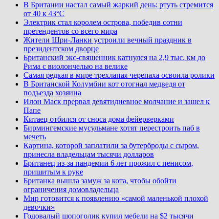
В Британии настал самый жаркий день: ртуть стремится
от 40 к 43°C
Электрик стал королем острова, победив сотни
претендентов со всего мира
Жители Шри-Ланки устроили вечный праздник в
президентском дворце
Британский экс-священник катнулся на 2,9 тыс. км до
Рима с виолончелью на велике
Самая редкая в мире трехлапая черепаха освоила ролики
В Британской Колумбии кот отогнал медведя от
подъезда хозяина
Илон Маск прервал девятидневное молчание и зашел к
Папе
Китаец отбился от сноса дома фейерверками
Бирмингемские мусульмане хотят перестроить паб в
мечеть
Картина, которой заплатили за бутерброды с сыром,
принесла владельцам тысячи долларов
Британец из-за пандемии 6 лет прожил с пенисом,
пришитым к руке
Британка вышла замуж за кота, чтобы обойти
ограничения домовладельца
Мир готовится к появлению «самой маленькой плохой
девочки»
Годовалый шопоголик купил мебели на $2 тысячи