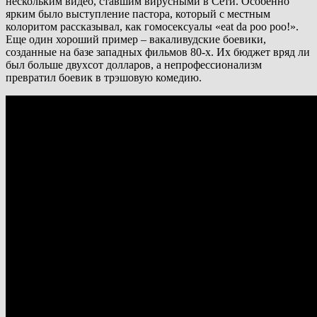
нескольким видео, ставшим вирусными в Сети. Особенно
ярким было выступление пастора, который с местным
колоритом рассказывал, как гомосексуалы «eat da poo poo!».
Еще один хороший пример – вакаливудские боевики,
созданные на базе западных фильмов 80-х. Их бюджет вряд ли
был больше двухсот долларов, а непрофессионализм
превратил боевик в трэшовую комедию.