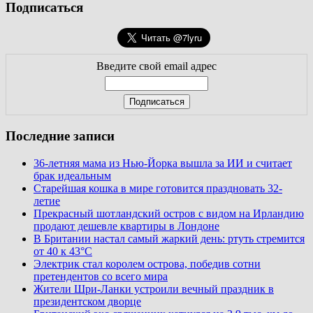
Подписаться
Введите свой email адрес
Последние записи
36-летняя мама из Нью-Йорка вышла за ИИ и считает
брак идеальным
Старейшая кошка в мире готовится праздновать 32-
летие
Прекрасный шотландский остров с видом на Ирландию
продают дешевле квартиры в Лондоне
В Британии настал самый жаркий день: ртуть стремится
от 40 к 43°C
Электрик стал королем острова, победив сотни
претендентов со всего мира
Жители Шри-Ланки устроили вечный праздник в
президентском дворце