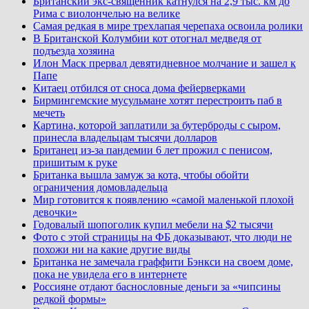
Британский экс-священник катнулся на 2,9 тыс. км до
Рима с виолончелью на велике
Самая редкая в мире трехлапая черепаха освоила ролики
В Британской Колумбии кот отогнал медведя от
подъезда хозяина
Илон Маск прервал девятидневное молчание и зашел к
Папе
Китаец отбился от сноса дома фейерверками
Бирмингемские мусульмане хотят перестроить паб в
мечеть
Картина, которой заплатили за бутерброды с сыром,
принесла владельцам тысячи долларов
Британец из-за пандемии 6 лет прожил с пенисом,
пришитым к руке
Британка вышла замуж за кота, чтобы обойти
ограничения домовладельца
Мир готовится к появлению «самой маленькой плохой
девочки»
Годовалый шопоголик купил мебели на $2 тысячи
Фото с этой страницы на ФБ доказывают, что люди не
похожи ни на какие другие виды
Британка не замечала граффити Бэнкси на своем доме,
пока не увидела его в интернете
Россияне отдают баснословные деньги за «чипсины
редкой формы»