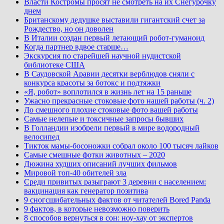
Власти Костромы просят не смотреть на их Снегурочку
днем
Британскому дедушке выставили гигантский счет за
Рождество, но он доволен
В Италии создан первый летающий робот-гуманоид
Когда партнер вдвое старше…
Экскурсия по старейшей научной нудистской
библиотеке США
В Саудовской Аравии десятки верблюдов сняли с
конкурса красоты за ботокс и подтяжки
«Я, робот» воплотился в жизнь лет на 15 раньше
Ужасно прекрасные стоковые фото нашей работы (ч. 2)
До смешного плохие стоковые фото вашей работы
Самые нелепые и токсичные запросы бывших
В Голландии изобрели первый в мире водородный
велосипед
Тикток мамы-босоножки собрал около 100 тысяч лайков
Самые смешные фотки животных – 2020
Дюжина худших описаний лучших фильмов
Мировой топ-40 обителей зла
Среди привитых разыграют 3 деревни с населением:
вакцинация как генератор позитива
9 сногсшибательных фактов от читателей Bored Panda
9 фактов, в которые невозможно поверить
8 способов вернуться в сон: ноу-хау от экспертов