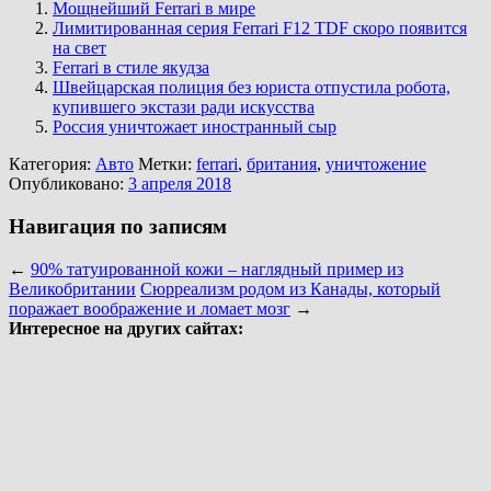
Мощнейший Ferrari в мире
Лимитированная серия Ferrari F12 TDF скоро появится
на свет
Ferrari в стиле якудза
Швейцарская полиция без юриста отпустила робота,
купившего экстази ради искусства
Россия уничтожает иностранный сыр
Категория:
Авто
Метки:
ferrari
,
британия
,
уничтожение
Опубликовано:
3 апреля 2018
Навигация по записям
←
90% татуированной кожи – наглядный пример из
Великобритании
Сюрреализм родом из Канады, который
поражает воображение и ломает мозг
→
Интересное на других сайтах: