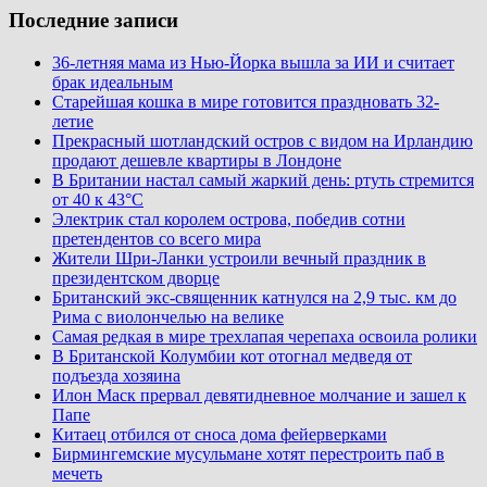
Последние записи
36-летняя мама из Нью-Йорка вышла за ИИ и считает
брак идеальным
Старейшая кошка в мире готовится праздновать 32-
летие
Прекрасный шотландский остров с видом на Ирландию
продают дешевле квартиры в Лондоне
В Британии настал самый жаркий день: ртуть стремится
от 40 к 43°C
Электрик стал королем острова, победив сотни
претендентов со всего мира
Жители Шри-Ланки устроили вечный праздник в
президентском дворце
Британский экс-священник катнулся на 2,9 тыс. км до
Рима с виолончелью на велике
Самая редкая в мире трехлапая черепаха освоила ролики
В Британской Колумбии кот отогнал медведя от
подъезда хозяина
Илон Маск прервал девятидневное молчание и зашел к
Папе
Китаец отбился от сноса дома фейерверками
Бирмингемские мусульмане хотят перестроить паб в
мечеть