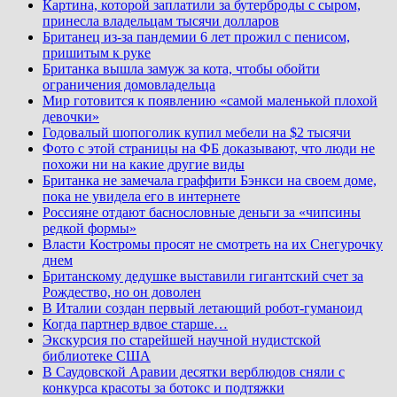
Картина, которой заплатили за бутерброды с сыром,
принесла владельцам тысячи долларов
Британец из-за пандемии 6 лет прожил с пенисом,
пришитым к руке
Британка вышла замуж за кота, чтобы обойти
ограничения домовладельца
Мир готовится к появлению «самой маленькой плохой
девочки»
Годовалый шопоголик купил мебели на $2 тысячи
Фото с этой страницы на ФБ доказывают, что люди не
похожи ни на какие другие виды
Британка не замечала граффити Бэнкси на своем доме,
пока не увидела его в интернете
Россияне отдают баснословные деньги за «чипсины
редкой формы»
Власти Костромы просят не смотреть на их Снегурочку
днем
Британскому дедушке выставили гигантский счет за
Рождество, но он доволен
В Италии создан первый летающий робот-гуманоид
Когда партнер вдвое старше…
Экскурсия по старейшей научной нудистской
библиотеке США
В Саудовской Аравии десятки верблюдов сняли с
конкурса красоты за ботокс и подтяжки