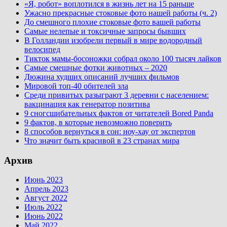
«Я, робот» воплотился в жизнь лет на 15 раньше
Ужасно прекрасные стоковые фото нашей работы (ч. 2)
До смешного плохие стоковые фото вашей работы
Самые нелепые и токсичные запросы бывших
В Голландии изобрели первый в мире водородный
велосипед
Тикток мамы-босоножки собрал около 100 тысяч лайков
Самые смешные фотки животных – 2020
Дюжина худших описаний лучших фильмов
Мировой топ-40 обителей зла
Среди привитых разыграют 3 деревни с населением:
вакцинация как генератор позитива
9 сногсшибательных фактов от читателей Bored Panda
9 фактов, в которые невозможно поверить
8 способов вернуться в сон: ноу-хау от экспертов
Что значит быть красивой в 23 странах мира
Архив
Июнь 2023
Апрель 2023
Август 2022
Июль 2022
Июнь 2022
Май 2022