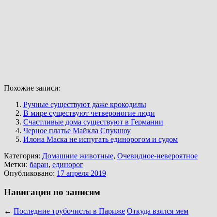
Похожие записи:
Ручные существуют даже крокодилы
В мире существуют четвероногие люди
Счастливые дома существуют в Германии
Черное платье Майкла Спукшоу
Илона Маска не испугать единорогом и судом
Категория:
Домашние животные
,
Очевидное-невероятное
Метки:
баран
,
единорог
Опубликовано:
17 апреля 2019
Навигация по записям
←
Последние трубочисты в Париже
Откуда взялся мем