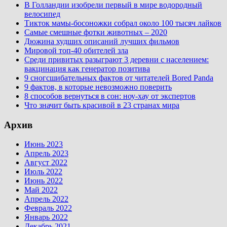
В Голландии изобрели первый в мире водородный
велосипед
Тикток мамы-босоножки собрал около 100 тысяч лайков
Самые смешные фотки животных – 2020
Дюжина худших описаний лучших фильмов
Мировой топ-40 обителей зла
Среди привитых разыграют 3 деревни с населением:
вакцинация как генератор позитива
9 сногсшибательных фактов от читателей Bored Panda
9 фактов, в которые невозможно поверить
8 способов вернуться в сон: ноу-хау от экспертов
Что значит быть красивой в 23 странах мира
Архив
Июнь 2023
Апрель 2023
Август 2022
Июль 2022
Июнь 2022
Май 2022
Апрель 2022
Февраль 2022
Январь 2022
Декабрь 2021