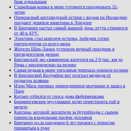
брак идеальным
Старейшая кошка в мире готовится праздновать 32-
летие
Прекрасный шотландский остров с видом на Ирландию
продают дешевле квартиры в Лондоне
В Британии настал самый жаркий день: ртуть стремится
от 40 к 43°C
Электрик стал королем острова, победив сотни
претендентов со всего мира
Жители Шри-Ланки устроили вечный праздник в
президентском дворце
Британский экс-священник катнулся на 2,9 тыс. км до
Рима с виолончелью на велике
Самая редкая в мире трехлапая черепаха освоила ролики
В Британской Колумбии кот отогнал медведя от
подъезда хозяина
Илон Маск прервал девятидневное молчание и зашел к
Папе
Китаец отбился от сноса дома фейерверками
Бирмингемские мусульмане хотят перестроить паб в
мечеть
Картина, которой заплатили за бутерброды с сыром,
принесла владельцам тысячи долларов
Британец из-за пандемии 6 лет прожил с пенисом,
пришитым к руке