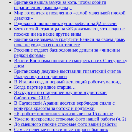
Британка вышла замуж за кота, чтобы обойти
ограничения домовладельца
Мир готовится к появлению «самой маленькой плохой
девочки»
Годовалый шопоголик купил мебели на $2 тысячи
Фото с этой страницы на ФБ доказывают, что люди не
похожи ни на какие другие виды
Британка не замечала граффити Бэнкси на своем доме,
пока не увидела его в интернете
Россияне отдают баснословные деньги за «чипсины
редкой формы»
Власти Костромы просят не смотреть на их Снегурочку
днем
Британскому дедушке выставили гигантский счет за
Рождество, но он доволен
В Италии создан первый летающий робот-гуманоид
Когда партнер вдвое старше…
Экскурсия по старейшей научной нудистской
библиотеке США
В Саудовской Аравии десятки верблюдов сняли с
конкурса красоты за ботокс и подтяжки
«Я, робот» воплотился в жизнь лет на 15 раньше
Ужасно прекрасные стоковые фото нашей работы (ч. 2)
До смешного плохие стоковые фото вашей работы
Самые нелепые и токсичные запросы бывших