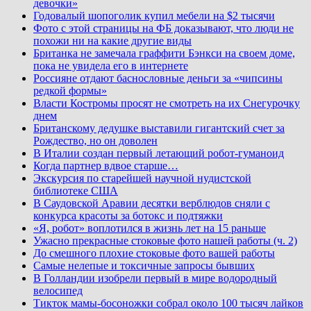
девочки»
Годовалый шопоголик купил мебели на $2 тысячи
Фото с этой страницы на ФБ доказывают, что люди не
похожи ни на какие другие виды
Британка не замечала граффити Бэнкси на своем доме,
пока не увидела его в интернете
Россияне отдают баснословные деньги за «чипсины
редкой формы»
Власти Костромы просят не смотреть на их Снегурочку
днем
Британскому дедушке выставили гигантский счет за
Рождество, но он доволен
В Италии создан первый летающий робот-гуманоид
Когда партнер вдвое старше…
Экскурсия по старейшей научной нудистской
библиотеке США
В Саудовской Аравии десятки верблюдов сняли с
конкурса красоты за ботокс и подтяжки
«Я, робот» воплотился в жизнь лет на 15 раньше
Ужасно прекрасные стоковые фото нашей работы (ч. 2)
До смешного плохие стоковые фото вашей работы
Самые нелепые и токсичные запросы бывших
В Голландии изобрели первый в мире водородный
велосипед
Тикток мамы-босоножки собрал около 100 тысяч лайков