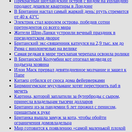
Прекрасный шотландский остров с видом на Ирландию
продают дешевле квартиры в Лондоне
В Британии настал самый жаркий день: ртуть стремится
от 40 к 43°C
Электрик стал королем острова, победив сотни
претендентов со всего мира
Жители Шри-Ланки устроили вечный праздник в
президентском дворце
Британский экс-священник катнулся на 2,9 тыс. км до
Рима с виолончелью на велике
Самая редкая в мире трехлапая черепаха освоила ролики
В Британской Колумбии кот отогнал медведя от
подъезда хозяина
Илон Маск прервал девятидневное молчание и зашел к
Папе
Китаец отбился от сноса дома фейерверками
Бирмингемские мусульмане хотят перестроить паб в
мечеть
Картина, которой заплатили за бутерброды с сыром,
принесла владельцам тысячи долларов
Британец из-за пандемии 6 лет прожил с пенисом,
пришитым к руке
Британка вышла замуж за кота, чтобы обойти
ограничения домовладельца
Мир готовится к появлению «самой маленькой плохой