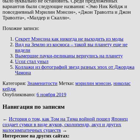
было буквально не остановить. Среди предложенных
вариантов были следующие названия: «Эмо Ник Кейдж и
повседневный Мэрилин Мэнсон», «Джон Траволта и Джон
Траволта», «Малдер и Скалли».
Похожие записи:
Секрет Мэнсона как никогда не выходить из моды
Вид на Землю из космоса – такой вы планету еще не
видели
Вымершие пауки-пеликаны вернулись на планету
Ucoz стал уныл
Коллажи из фотографий звезд разных эпох от Джорджа
Чамона
Категория:
Знаменитости
Метки:
мэрилин мэнсон
,
николас
кейдж
Опубликовано:
6 ноября 2019
Навигация по записям
←
История о том, как Том на Тима войной пошел
Японец
создает сумки в виде жуков, сколопендр, акул и других
малосимпатичных существ
→
Интересное на других сайтах: