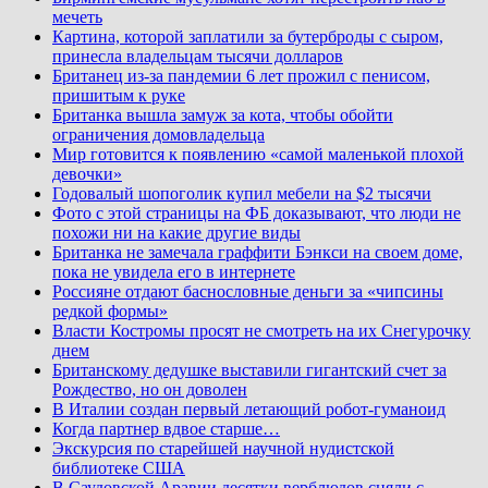
мечеть
Картина, которой заплатили за бутерброды с сыром,
принесла владельцам тысячи долларов
Британец из-за пандемии 6 лет прожил с пенисом,
пришитым к руке
Британка вышла замуж за кота, чтобы обойти
ограничения домовладельца
Мир готовится к появлению «самой маленькой плохой
девочки»
Годовалый шопоголик купил мебели на $2 тысячи
Фото с этой страницы на ФБ доказывают, что люди не
похожи ни на какие другие виды
Британка не замечала граффити Бэнкси на своем доме,
пока не увидела его в интернете
Россияне отдают баснословные деньги за «чипсины
редкой формы»
Власти Костромы просят не смотреть на их Снегурочку
днем
Британскому дедушке выставили гигантский счет за
Рождество, но он доволен
В Италии создан первый летающий робот-гуманоид
Когда партнер вдвое старше…
Экскурсия по старейшей научной нудистской
библиотеке США
В Саудовской Аравии десятки верблюдов сняли с