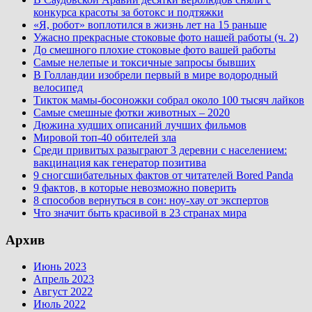
конкурса красоты за ботокс и подтяжки
«Я, робот» воплотился в жизнь лет на 15 раньше
Ужасно прекрасные стоковые фото нашей работы (ч. 2)
До смешного плохие стоковые фото вашей работы
Самые нелепые и токсичные запросы бывших
В Голландии изобрели первый в мире водородный
велосипед
Тикток мамы-босоножки собрал около 100 тысяч лайков
Самые смешные фотки животных – 2020
Дюжина худших описаний лучших фильмов
Мировой топ-40 обителей зла
Среди привитых разыграют 3 деревни с населением:
вакцинация как генератор позитива
9 сногсшибательных фактов от читателей Bored Panda
9 фактов, в которые невозможно поверить
8 способов вернуться в сон: ноу-хау от экспертов
Что значит быть красивой в 23 странах мира
Архив
Июнь 2023
Апрель 2023
Август 2022
Июль 2022