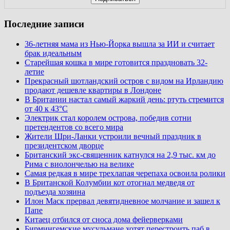
Последние записи
36-летняя мама из Нью-Йорка вышла за ИИ и считает
брак идеальным
Старейшая кошка в мире готовится праздновать 32-
летие
Прекрасный шотландский остров с видом на Ирландию
продают дешевле квартиры в Лондоне
В Британии настал самый жаркий день: ртуть стремится
от 40 к 43°C
Электрик стал королем острова, победив сотни
претендентов со всего мира
Жители Шри-Ланки устроили вечный праздник в
президентском дворце
Британский экс-священник катнулся на 2,9 тыс. км до
Рима с виолончелью на велике
Самая редкая в мире трехлапая черепаха освоила ролики
В Британской Колумбии кот отогнал медведя от
подъезда хозяина
Илон Маск прервал девятидневное молчание и зашел к
Папе
Китаец отбился от сноса дома фейерверками
Бирмингемские мусульмане хотят перестроить паб в