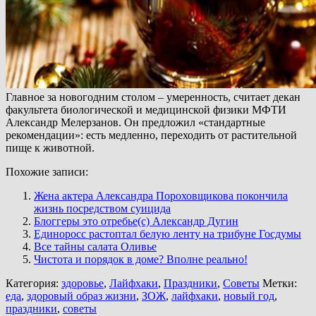
Главное за новогодним столом – умеренность, считает декан
факультета биологической и медицинской физики МФТИ
Александр Мелерзанов. Он предложил «стандартные
рекомендации»: есть медленно, переходить от растительной
пище к животной.
Похожие записи:
Жена актера Александра Пороховщикова покончила
жизнь посредством суицида
Блоггеры это отребье(c) Александр Дугин
Единоросс растоптал белую ленту на трибуне Госдумы
Все тайны салата Оливье
Чистота и порядок в доме? Вполне реально!
Категория:
здоровье
,
Лайфхаки
,
Праздники
,
Советы
Метки:
еда
,
здоровый образ жизни
,
ЗОЖ
,
лайфхаки
,
новый год
,
праздники
,
советы