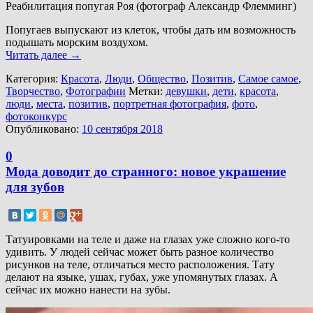
Реабилитация попугая Роя (фотограф Александр Флемминг)
Попугаев выпускают из клеток, чтобы дать им возможность
подышать морским воздухом.
Читать далее
→
Категория:
Красота
,
Люди
,
Общество
,
Позитив
,
Самое самое
,
Творчество
,
Фотографии
Метки:
девушки
,
дети
,
красота
,
люди
,
места
,
позитив
,
портретная фотография
,
фото
,
фотоконкурс
Опубликовано:
10 сентября 2018
0
Мода доводит до странного: новое украшение
для зубов
Татуировками на теле и даже на глазах уже сложно кого-то
удивить. У людей сейчас может быть разное количество
рисунков на теле, отличаться место расположения. Тату
делают на языке, ушах, губах, уже упомянутых глазах. А
сейчас их можно нанести на зубы.