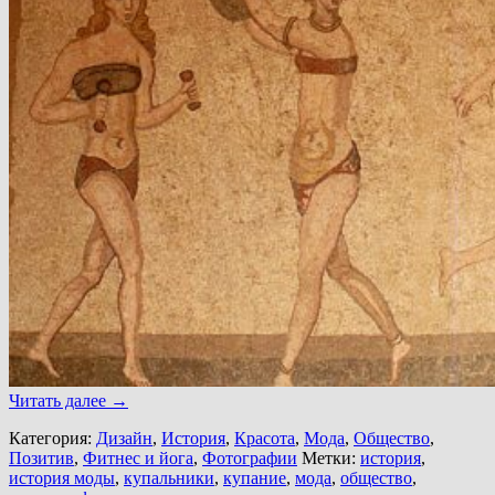
Читать далее
→
Категория:
Дизайн
,
История
,
Красота
,
Мода
,
Общество
,
Позитив
,
Фитнес и йога
,
Фотографии
Метки:
история
,
история моды
,
купальники
,
купание
,
мода
,
общество
,