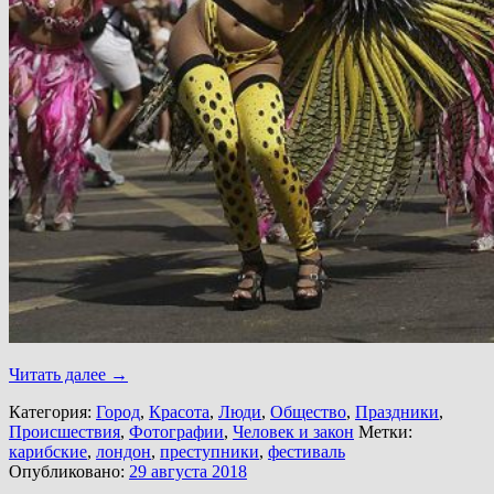
Читать далее
→
Категория:
Город
,
Красота
,
Люди
,
Общество
,
Праздники
,
Происшествия
,
Фотографии
,
Человек и закон
Метки:
карибские
,
лондон
,
преступники
,
фестиваль
Опубликовано:
29 августа 2018