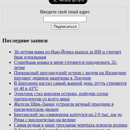
Введите свой email адрес
Последние записи
36-летняя мама из Нью-Йорка вышла за ИИ и считает
брак идеальным
Старейшая кошка в мире готовится праздновать 32-
летие
Прекрасный шотландский остров с видом на Ирландию
продают дешевле квартиры в Лондоне
В Британии настал самый жаркий день: ртуть стремится
от 40 к 43°C
Электрик стал королем острова, победив сотни
претендентов со всего мира
Жители Шри-Ланки устроили вечный праздник в
президентском дворце
Британский экс-священник катнулся на 2,9 тыс. км до
Рима с виолончелью на велике
Самая редкая в мире трехлапая черепаха освоила ролики