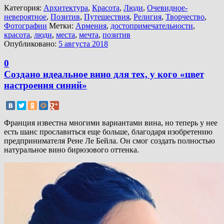
Категория:
Архитектура
,
Красота
,
Люди
,
Очевидное-
невероятное
,
Позитив
,
Путешествия
,
Религия
,
Творчество
,
Фотографии
Метки:
Армения
,
достопримечательности
,
красота
,
люди
,
места
,
мечта
,
позитив
Опубликовано:
5 августа 2018
0
Создано идеальное вино для тех, у кого «цвет
настроения синий»
Франция известна многими вариантами вина, но теперь у нее
есть шанс прославиться еще больше, благодаря изобретению
предпринимателя Рене Ле Бейла. Он смог создать полностью
натуральное вино бирюзового оттенка.