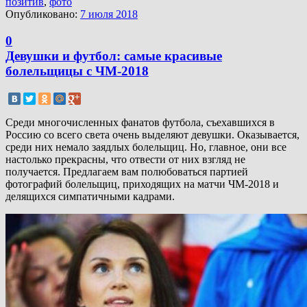
позитив
,
фото
Опубликовано:
7 июля 2018
0
Девушки и футбол: самые красивые
болельщицы с ЧМ-2018
Среди многочисленных фанатов футбола, съехавшихся в
Россию со всего света очень выделяют девушки. Оказывается,
среди них немало заядлых болельщиц. Но, главное, они все
настолько прекрасны, что отвести от них взгляд не
получается. Предлагаем вам полюбоваться партией
фотографий болельщиц, приходящих на матчи ЧМ-2018 и
делящихся симпатичными кадрами.