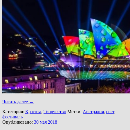
Читать далее
→
Категория:
Красота
,
Творчество
Метки:
Австралия
,
свет
,
фестиваль
Опубликовано:
30 мая 2018