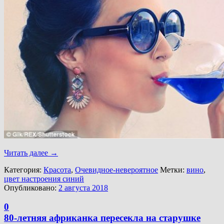
Читать далее
→
Категория:
Красота
,
Очевидное-невероятное
Метки:
вино
,
цвет настроения синий
Опубликовано:
2 августа 2018
0
80-летняя африканка пересекла на старушке