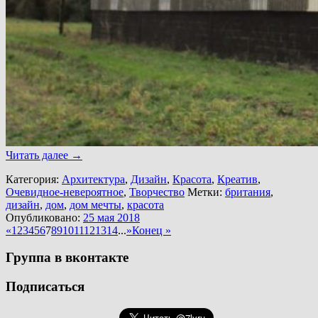
Читать далее
→
Категория:
Архитектура
,
Дизайн
,
Красота
,
Креатив
,
Очевидное-невероятное
,
Творчество
Метки:
британия
,
дизайн
,
дом
,
дом мечты
,
красота
Опубликовано:
25 мая 2018
«
1
2
3
4
5
6
7
8
9
10
11
12
13
14
...
»
Конец »
Группа в вконтакте
Подписаться