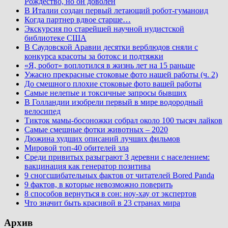
Рождество, но он доволен
В Италии создан первый летающий робот-гуманоид
Когда партнер вдвое старше…
Экскурсия по старейшей научной нудистской
библиотеке США
В Саудовской Аравии десятки верблюдов сняли с
конкурса красоты за ботокс и подтяжки
«Я, робот» воплотился в жизнь лет на 15 раньше
Ужасно прекрасные стоковые фото нашей работы (ч. 2)
До смешного плохие стоковые фото вашей работы
Самые нелепые и токсичные запросы бывших
В Голландии изобрели первый в мире водородный
велосипед
Тикток мамы-босоножки собрал около 100 тысяч лайков
Самые смешные фотки животных – 2020
Дюжина худших описаний лучших фильмов
Мировой топ-40 обителей зла
Среди привитых разыграют 3 деревни с населением:
вакцинация как генератор позитива
9 сногсшибательных фактов от читателей Bored Panda
9 фактов, в которые невозможно поверить
8 способов вернуться в сон: ноу-хау от экспертов
Что значит быть красивой в 23 странах мира
Архив