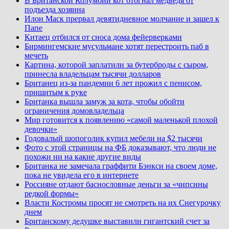
В Британской Колумбии кот отогнал медведя от
подъезда хозяина
Илон Маск прервал девятидневное молчание и зашел к
Папе
Китаец отбился от сноса дома фейерверками
Бирмингемские мусульмане хотят перестроить паб в
мечеть
Картина, которой заплатили за бутерброды с сыром,
принесла владельцам тысячи долларов
Британец из-за пандемии 6 лет прожил с пенисом,
пришитым к руке
Британка вышла замуж за кота, чтобы обойти
ограничения домовладельца
Мир готовится к появлению «самой маленькой плохой
девочки»
Годовалый шопоголик купил мебели на $2 тысячи
Фото с этой страницы на ФБ доказывают, что люди не
похожи ни на какие другие виды
Британка не замечала граффити Бэнкси на своем доме,
пока не увидела его в интернете
Россияне отдают баснословные деньги за «чипсины
редкой формы»
Власти Костромы просят не смотреть на их Снегурочку
днем
Британскому дедушке выставили гигантский счет за