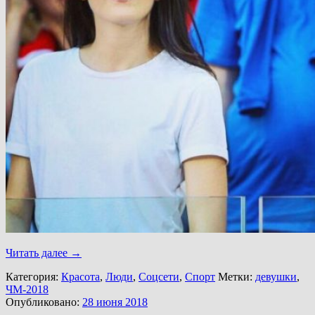
Читать далее
→
Категория:
Красота
,
Люди
,
Соцсети
,
Спорт
Метки:
девушки
,
ЧМ-2018
Опубликовано:
28 июня 2018