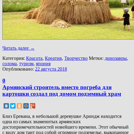
Читать далее
→
Категория:
Красота
,
Креатив
,
Творчество
Метки:
динозавры
,
солома
,
туризм
,
япония
Опубликовано:
22 августа 2018
0
Армянский строитель вместо погреба для
картошки создал под домом подземный храм
Близ Еревана, в небольшой деревушке Ариндж находится
одна из самых знаменитых армянских
достопримечательностей новейшего времени. Этот обычный
с виду дом таит под собой огромное подземелье, выкопанное