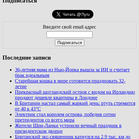
Подписаться
Введите свой email адрес
Последние записи
36-летняя мама из Нью-Йорка вышла за ИИ и считает
брак идеальным
Старейшая кошка в мире готовится праздновать 32-
летие
Прекрасный шотландский остров с видом на Ирландию
продают дешевле квартиры в Лондоне
В Британии настал самый жаркий день: ртуть стремится
от 40 к 43°C
Электрик стал королем острова, победив сотни
претендентов со всего мира
Жители Шри-Ланки устроили вечный праздник в
президентском дворце
Британский экс-священник катнулся на 2,9 тыс. км до