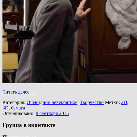
Читать далее
→
Категория:
Очевидное-невероятное
,
Творчество
Метки:
2D
,
3D
,
бумага
Опубликовано:
8 сентября 2015
Группа в вконтакте