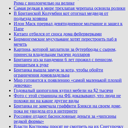
Рима с виолончелью на велике
Самая редкая в мире трехлапая черепаха освоила ролики
В Британской Колумбии кот отогнал медведя от
подъезда хозяина
Илон Маск прервал девятидневное молчание и зашел к
Папе
Китаец отбился от сноса дома фейерверками
Бирмингемские мусульмане хотят перестроить паб в
мечеть
Картина, которой заплатили за бутерброды с сыром,
принесла владельцам тысячи долларов
Британец из-за пандемии 6 лет прожил с пенисом,
пришитым к руке
Британка вышла замуж за кота, чтобы обойти
ограничения домовладельца
Мир готовится к появлению «самой маленькой плохой
девочки»
Годовалый шопоголик купил мебели на $2 тысячи
Фото с этой страницы на ФБ доказывают, что люди не
похожи ни на какие другие виды
Британка не замечала граффити Бэнкси на своем доме,
пока не увидела его в интернете
Россияне отдают баснословные деньги за «чипсины
редкой формы»
Власти Костромы просят не смотреть на их Снегурочку