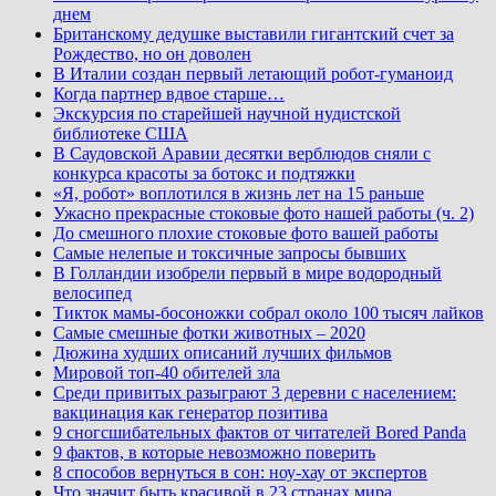
днем
Британскому дедушке выставили гигантский счет за
Рождество, но он доволен
В Италии создан первый летающий робот-гуманоид
Когда партнер вдвое старше…
Экскурсия по старейшей научной нудистской
библиотеке США
В Саудовской Аравии десятки верблюдов сняли с
конкурса красоты за ботокс и подтяжки
«Я, робот» воплотился в жизнь лет на 15 раньше
Ужасно прекрасные стоковые фото нашей работы (ч. 2)
До смешного плохие стоковые фото вашей работы
Самые нелепые и токсичные запросы бывших
В Голландии изобрели первый в мире водородный
велосипед
Тикток мамы-босоножки собрал около 100 тысяч лайков
Самые смешные фотки животных – 2020
Дюжина худших описаний лучших фильмов
Мировой топ-40 обителей зла
Среди привитых разыграют 3 деревни с населением:
вакцинация как генератор позитива
9 сногсшибательных фактов от читателей Bored Panda
9 фактов, в которые невозможно поверить
8 способов вернуться в сон: ноу-хау от экспертов
Что значит быть красивой в 23 странах мира