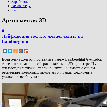
Заработок
Вебмастеру
Seo
Архив метки:
3D
0
Лайфхак для тех, кто желает ездить на
Lamborghini
Если очень хочется поставить в гараж Lamborghini Aventador,
то ее вполне можно себе распечатать на 3D-принтере. Именно
так поступил физик Стерлинг Бэкус. Он вместе с сыном
распечатал полномасштабное авто, правда, сэкономить
удалось не особо много.