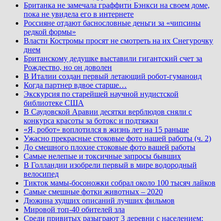
Британка не замечала граффити Бэнкси на своем доме,
пока не увидела его в интернете
Россияне отдают баснословные деньги за «чипсины
редкой формы»
Власти Костромы просят не смотреть на их Снегурочку
днем
Британскому дедушке выставили гигантский счет за
Рождество, но он доволен
В Италии создан первый летающий робот-гуманоид
Когда партнер вдвое старше…
Экскурсия по старейшей научной нудистской
библиотеке США
В Саудовской Аравии десятки верблюдов сняли с
конкурса красоты за ботокс и подтяжки
«Я, робот» воплотился в жизнь лет на 15 раньше
Ужасно прекрасные стоковые фото нашей работы (ч. 2)
До смешного плохие стоковые фото вашей работы
Самые нелепые и токсичные запросы бывших
В Голландии изобрели первый в мире водородный
велосипед
Тикток мамы-босоножки собрал около 100 тысяч лайков
Самые смешные фотки животных – 2020
Дюжина худших описаний лучших фильмов
Мировой топ-40 обителей зла
Среди привитых разыграют 3 деревни с населением: