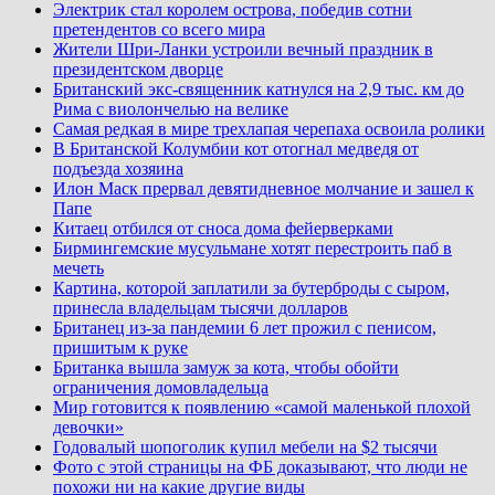
Электрик стал королем острова, победив сотни
претендентов со всего мира
Жители Шри-Ланки устроили вечный праздник в
президентском дворце
Британский экс-священник катнулся на 2,9 тыс. км до
Рима с виолончелью на велике
Самая редкая в мире трехлапая черепаха освоила ролики
В Британской Колумбии кот отогнал медведя от
подъезда хозяина
Илон Маск прервал девятидневное молчание и зашел к
Папе
Китаец отбился от сноса дома фейерверками
Бирмингемские мусульмане хотят перестроить паб в
мечеть
Картина, которой заплатили за бутерброды с сыром,
принесла владельцам тысячи долларов
Британец из-за пандемии 6 лет прожил с пенисом,
пришитым к руке
Британка вышла замуж за кота, чтобы обойти
ограничения домовладельца
Мир готовится к появлению «самой маленькой плохой
девочки»
Годовалый шопоголик купил мебели на $2 тысячи
Фото с этой страницы на ФБ доказывают, что люди не
похожи ни на какие другие виды