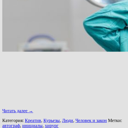
Читать далее
→
Категория:
Креатив
,
Курьезы
,
Люди
,
Человек и закон
Метки:
автограф
,
инициалы
,
хирург