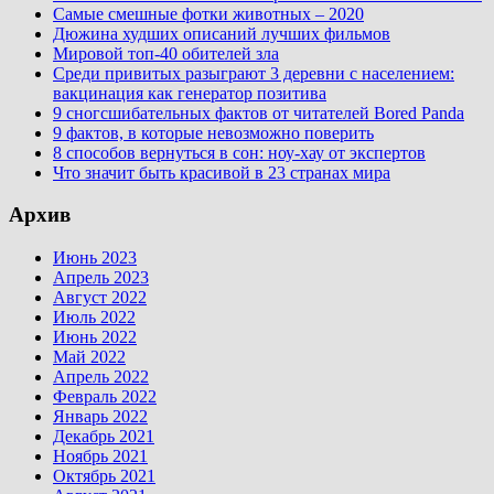
Самые смешные фотки животных – 2020
Дюжина худших описаний лучших фильмов
Мировой топ-40 обителей зла
Среди привитых разыграют 3 деревни с населением:
вакцинация как генератор позитива
9 сногсшибательных фактов от читателей Bored Panda
9 фактов, в которые невозможно поверить
8 способов вернуться в сон: ноу-хау от экспертов
Что значит быть красивой в 23 странах мира
Архив
Июнь 2023
Апрель 2023
Август 2022
Июль 2022
Июнь 2022
Май 2022
Апрель 2022
Февраль 2022
Январь 2022
Декабрь 2021
Ноябрь 2021
Октябрь 2021