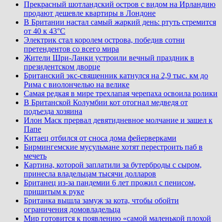
Прекрасный шотландский остров с видом на Ирландию
продают дешевле квартиры в Лондоне
В Британии настал самый жаркий день: ртуть стремится
от 40 к 43°C
Электрик стал королем острова, победив сотни
претендентов со всего мира
Жители Шри-Ланки устроили вечный праздник в
президентском дворце
Британский экс-священник катнулся на 2,9 тыс. км до
Рима с виолончелью на велике
Самая редкая в мире трехлапая черепаха освоила ролики
В Британской Колумбии кот отогнал медведя от
подъезда хозяина
Илон Маск прервал девятидневное молчание и зашел к
Папе
Китаец отбился от сноса дома фейерверками
Бирмингемские мусульмане хотят перестроить паб в
мечеть
Картина, которой заплатили за бутерброды с сыром,
принесла владельцам тысячи долларов
Британец из-за пандемии 6 лет прожил с пенисом,
пришитым к руке
Британка вышла замуж за кота, чтобы обойти
ограничения домовладельца
Мир готовится к появлению «самой маленькой плохой