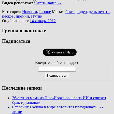
Видео репортаж:
Читать далее
→
Категория:
Новости
,
Разное
Метки:
бекет
,
видео
,
день печати
,
песков
,
премии
,
Путин
Опубликовано:
14 января 2012
Группа в вконтакте
Подписаться
Введите свой email адрес
Последние записи
36-летняя мама из Нью-Йорка вышла за ИИ и считает
брак идеальным
Старейшая кошка в мире готовится праздновать 32-
летие