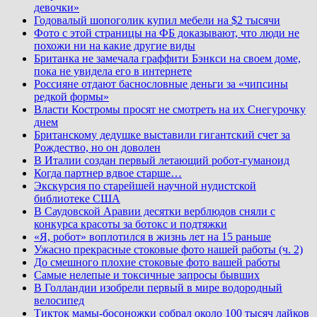
девочки»
Годовалый шопоголик купил мебели на $2 тысячи
Фото с этой страницы на ФБ доказывают, что люди не
похожи ни на какие другие виды
Британка не замечала граффити Бэнкси на своем доме,
пока не увидела его в интернете
Россияне отдают баснословные деньги за «чипсины
редкой формы»
Власти Костромы просят не смотреть на их Снегурочку
днем
Британскому дедушке выставили гигантский счет за
Рождество, но он доволен
В Италии создан первый летающий робот-гуманоид
Когда партнер вдвое старше…
Экскурсия по старейшей научной нудистской
библиотеке США
В Саудовской Аравии десятки верблюдов сняли с
конкурса красоты за ботокс и подтяжки
«Я, робот» воплотился в жизнь лет на 15 раньше
Ужасно прекрасные стоковые фото нашей работы (ч. 2)
До смешного плохие стоковые фото вашей работы
Самые нелепые и токсичные запросы бывших
В Голландии изобрели первый в мире водородный
велосипед
Тикток мамы-босоножки собрал около 100 тысяч лайков