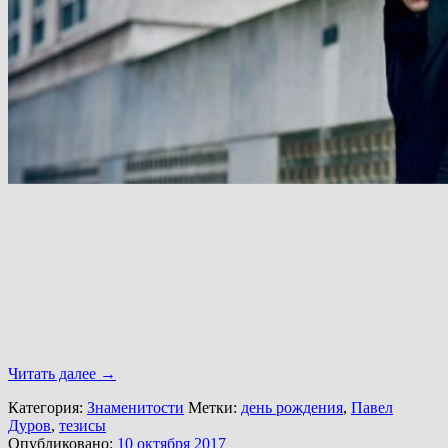
Читать далее
→
Категория:
Знаменитости
Метки:
день рождения
,
Павел
Дуров
,
тезисы
Опубликовано:
10 октября 2017