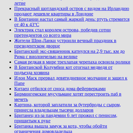
летие
Прекрасный шотландский остров с видом на Ирландию
продают дешевле квартиры в Лондоне
В Британии настал самый жаркий день: ртуть стремится
от 40 к 43°C
Электрик стал королем острова, победив сотни
претендентов со всего мира
Жители Шри-Ланки устроили вечный праздник в
президентском дворце
Британский экс-священник катнулся на 2,9 тыс. км до
Рима с виолончелью на велике
Самая редкая в мире трехлапая черепаха освоила ролики
В Британской Колумбии кот отогнал медведя от
подъезда хозяина
Илон Маск прервал девятидневное молчание и зашел к
Папе
Китаец отбился от сноса дома фейерверками
Бирмингемские мусульмане хотят перестроить паб в
мечеть
Картина, которой заплатили за бутерброды с сыром,
принесла владельцам тысячи долларов
Британец из-за пандемии 6 лет прожил с пенисом,
пришитым к руке
Британка вышла замуж за кота, чтобы обойти
ограничения домовладельца