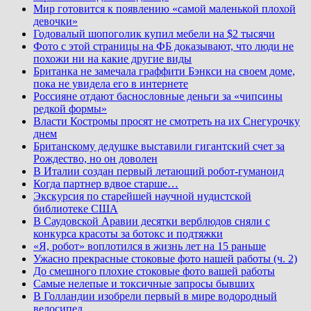
Мир готовится к появлению «самой маленькой плохой
девочки»
Годовалый шопоголик купил мебели на $2 тысячи
Фото с этой страницы на ФБ доказывают, что люди не
похожи ни на какие другие виды
Британка не замечала граффити Бэнкси на своем доме,
пока не увидела его в интернете
Россияне отдают баснословные деньги за «чипсины
редкой формы»
Власти Костромы просят не смотреть на их Снегурочку
днем
Британскому дедушке выставили гигантский счет за
Рождество, но он доволен
В Италии создан первый летающий робот-гуманоид
Когда партнер вдвое старше…
Экскурсия по старейшей научной нудистской
библиотеке США
В Саудовской Аравии десятки верблюдов сняли с
конкурса красоты за ботокс и подтяжки
«Я, робот» воплотился в жизнь лет на 15 раньше
Ужасно прекрасные стоковые фото нашей работы (ч. 2)
До смешного плохие стоковые фото вашей работы
Самые нелепые и токсичные запросы бывших
В Голландии изобрели первый в мире водородный
велосипед