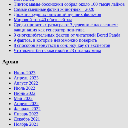
Тикток мамы-босоножки собрал около 100 тысяч лайков
Самые смешные фотки животных – 2020
Дюжина худших описаний лучших фильмов
Мировой топ-40 обителей зла
Среди привитых разыграют 3 деревни с населением:
вакцинация как генератор позитива
9 сногсшибательных фактов от читателей Bored Panda
9 фактов, в которые невозможно поверить
8 способов вернуться в сон: ноу-хау от экспертов
Что значит быть красивой в 23 странах мира
Архив
Июнь 2023
Апрель 2023
Август 2022
Июль 2022
Июнь 2022
Май 2022
Апрель 2022
Февраль 2022
Январь 2022
Декабрь 2021
Ноябрь 2021