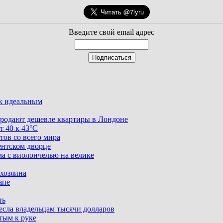
Введите свой email адрес
ак идеальным
родают дешевле квартиры в Лондоне
т 40 к 43°C
тов со всего мира
ентском дворце
ма с виолончелью на велике
 хозяина
апе
ть
несла владельцам тысячи долларов
тым к руке