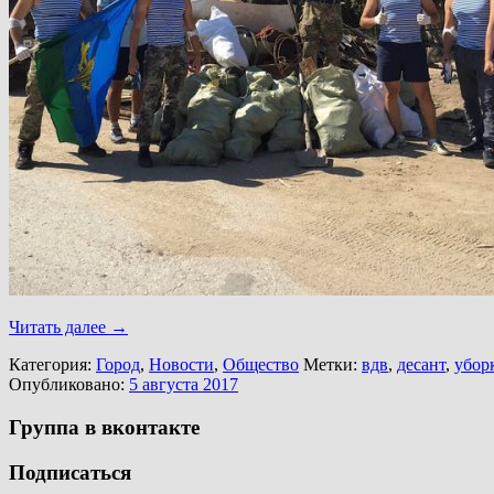
Читать далее
→
Категория:
Город
,
Новости
,
Общество
Метки:
вдв
,
десант
,
убор
Опубликовано:
5 августа 2017
Группа в вконтакте
Подписаться