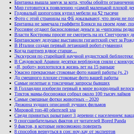
Британка вышла замуж за кота, чтобы обойти ограничени
Мир готовится к появлению «самой маленькой плохой де
Годовалый шопоголик купил мебели на $2 тысячи
Фото с этой страницы на ФБ доказывают, что люди не по
Британка не замечала граффити Бэнкси на своем доме, по
Россияне отдают баснословные деньги за «чипсины редк
Власти Костромы просят не смотреть на их Снегурочку д
Британскому дедушке выставили гигантский счет за Рожд
В Италии создан первый летающий робот-гуманоид
Когда партнер вдвое старше…
Экскурсия по старейшей научной нудистской библиоте
В Саудовской Аравии десятки верблюдов сняли с конкурс
«Я, робот» воплотился в жизнь лет на 15 раньше
Ужасно прекрасные стоковые фото нашей работы (ч. 2)
До смешного плохие стоковые фото вашей работы
Самые нелепые и токсичные запросы бывших
В Голландии изобрели первый в мире водородный велос
Тикток мамы-босоножки собрал около 100 тысяч лайков
Самые смешные фотки животных – 2020
Дюжина худших описаний лучших фильмов
Мировой топ-40 обителей зла
Среди привитых разыграют 3 деревни с населением: вакц
9 сногсшибательных фактов от читателей Bored Panda
9 фактов, в которые невозможно поверить
8 способов вернуться в сон: ноу-хау от экспертов