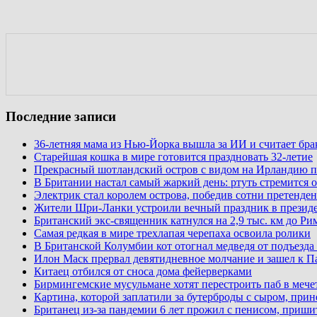
Последние записи
36-летняя мама из Нью-Йорка вышла за ИИ и считает бр
Старейшая кошка в мире готовится праздновать 32-летие
Прекрасный шотландский остров с видом на Ирландию п
В Британии настал самый жаркий день: ртуть стремится о
Электрик стал королем острова, победив сотни претенден
Жители Шри-Ланки устроили вечный праздник в презид
Британский экс-священник катнулся на 2,9 тыс. км до Ри
Самая редкая в мире трехлапая черепаха освоила ролики
В Британской Колумбии кот отогнал медведя от подъезда
Илон Маск прервал девятидневное молчание и зашел к П
Китаец отбился от сноса дома фейерверками
Бирмингемские мусульмане хотят перестроить паб в мече
Картина, которой заплатили за бутерброды с сыром, при
Британец из-за пандемии 6 лет прожил с пенисом, приши