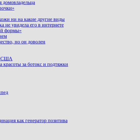
я домовладельца
вочки»
хожи ни на какие другие виды
ка не увидела его в интернете
ой формы»
нем
ество, но он доволен
ке США
а красоты за ботокс и подтяжки
ипед
инация как генератор позитива