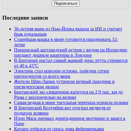
Последние записи
36-летняя мама из Нью-Йорка вышла за ИИ и считает
брак идеальным
Старейшая кошка в мире готовится праздновать 32-
летие
Прекрасный шотландский остров с видом на Ирландию
продают дешевле квартиры в Лондоне
В Британии настал самый жаркий день: ртуть стремится
от 40 к 43°C
Электрик стал королем острова, победив сотни
претендентов со всего мира
Жители Шри-Ланки устроили вечный праздник в
президентском дворце
Британский экс-священник катнулся на 2,9 тыс. км до
Рима с виолончелью на велике
Самая редкая в мире трехлапая черепаха освоила ролики
В Британской Колумбии кот отогнал медведя от
подъезда хозяина
Илон Маск прервал девятидневное молчание и зашел к
Папе
Китаец отбился от сноса дома фейерверками