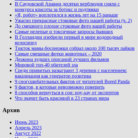
В Саудовской Аравии десятки верблюдов сняли с
конкурса красоты за ботокс и подтяжки
«Я, робот» воплотился в жизнь лет на 15 раньше
Ужасно прекрасные стоковые фото нашей работы (ч. 2)
До смешного плохие стоковые фото вашей работы
Самые нелепые и токсичные запросы бывших
В Голландии изобрели первый в мире водородный
велосипед
Тикток мамы-босоножки собрал около 100 тысяч лайков
Самые смешные фотки животных – 2020
Дюжина худших описаний лучших фильмов
Мировой топ-40 обителей зла
Среди привитых разыграют 3 деревни с населением:
вакцинация как генератор позитива
9 сногсшибательных фактов от читателей Bored Panda
9 фактов, в которые невозможно поверить
8 способов вернуться в сон: ноу-хау от экспертов
Что значит быть красивой в 23 странах мира
Архив
Июнь 2023
Апрель 2023
Август 2022