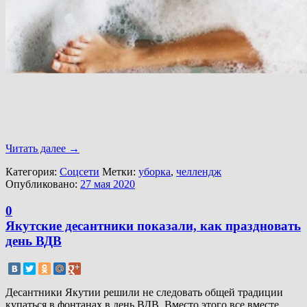
Читать далее
→
Категория:
Соцсети
Метки:
уборка
,
челлендж
Опубликовано:
27 мая 2020
0
Якутские десантники показали, как праздновать
день ВДВ
Десантники Якутии решили не следовать общей традиции
купаться в фонтанах в день ВДВ. Вместо этого все вместе