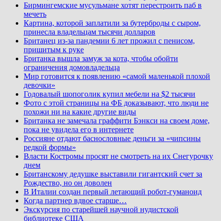
Бирмингемские мусульмане хотят перестроить паб в
мечеть
Картина, которой заплатили за бутерброды с сыром,
принесла владельцам тысячи долларов
Британец из-за пандемии 6 лет прожил с пенисом,
пришитым к руке
Британка вышла замуж за кота, чтобы обойти
ограничения домовладельца
Мир готовится к появлению «самой маленькой плохой
девочки»
Годовалый шопоголик купил мебели на $2 тысячи
Фото с этой страницы на ФБ доказывают, что люди не
похожи ни на какие другие виды
Британка не замечала граффити Бэнкси на своем доме,
пока не увидела его в интернете
Россияне отдают баснословные деньги за «чипсины
редкой формы»
Власти Костромы просят не смотреть на их Снегурочку
днем
Британскому дедушке выставили гигантский счет за
Рождество, но он доволен
В Италии создан первый летающий робот-гуманоид
Когда партнер вдвое старше…
Экскурсия по старейшей научной нудистской
библиотеке США