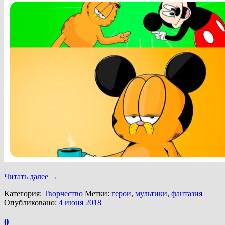
Читать далее
→
Категория:
Творчество
Метки:
герои
,
мультики
,
фантазия
Опубликовано:
4 июня 2018
0