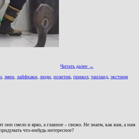
Читать далее
→
и
,
змеи
,
лайфхаки
,
люди
,
позитив
,
прикол
,
таиланд
,
экстрим
ни смело и ярко, а главное – свежо. Не знаем, как вам, а нам
 придумать что-нибудь интересное?