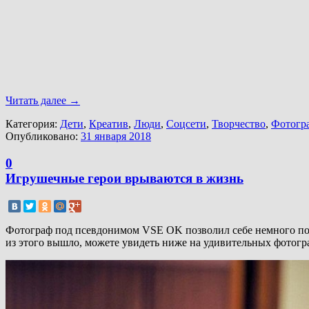
Читать далее
→
Категория:
Дети
,
Креатив
,
Люди
,
Соцсети
,
Творчество
,
Фотогр
Опубликовано:
31 января 2018
0
Игрушечные герои врываются в жизнь
Фотограф под псевдонимом VSE OK позволил себе немного пофа
из этого вышло, можете увидеть ниже на удивительных фотогр