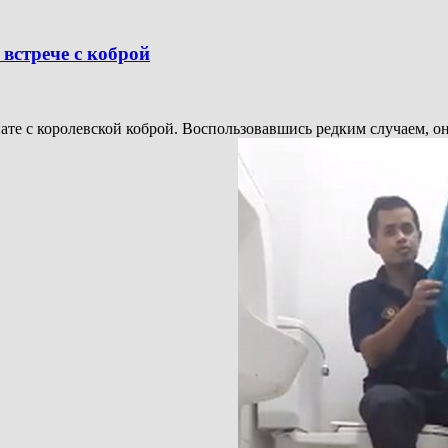
встрече с коброй
е с королевской коброй. Воспользовавшись редким случаем, он з