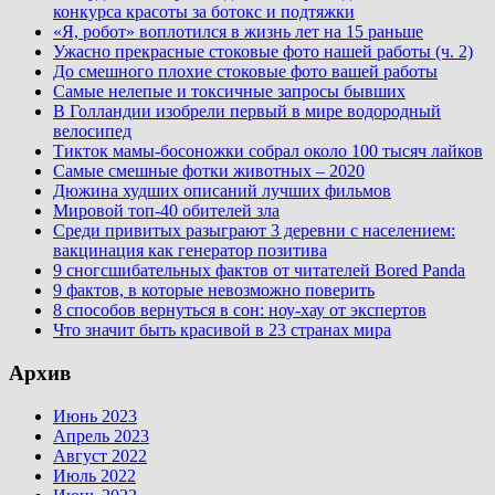
конкурса красоты за ботокс и подтяжки
«Я, робот» воплотился в жизнь лет на 15 раньше
Ужасно прекрасные стоковые фото нашей работы (ч. 2)
До смешного плохие стоковые фото вашей работы
Самые нелепые и токсичные запросы бывших
В Голландии изобрели первый в мире водородный
велосипед
Тикток мамы-босоножки собрал около 100 тысяч лайков
Самые смешные фотки животных – 2020
Дюжина худших описаний лучших фильмов
Мировой топ-40 обителей зла
Среди привитых разыграют 3 деревни с населением:
вакцинация как генератор позитива
9 сногсшибательных фактов от читателей Bored Panda
9 фактов, в которые невозможно поверить
8 способов вернуться в сон: ноу-хау от экспертов
Что значит быть красивой в 23 странах мира
Архив
Июнь 2023
Апрель 2023
Август 2022
Июль 2022