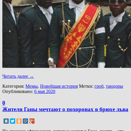
Читать далее
→
Категория:
Мемы
,
Новейшая история
Метки:
гроб
,
танцоры
Опубликовано:
6 мая 2020
0
Жители Ганы мечтают о похоронах в брюхе льва