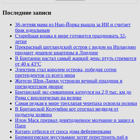
Последние записи
36-летняя мама из Нью-Йорка вышла за ИИ и считает
брак идеальным
Старейшая кошка в мире готовится праздновать 32-
летие
Прекрасный шотландский остров с видом на Ирландию
продают дешевле квартиры в Лондоне
В Британии настал самый жаркий день: ртуть стремится
от 40 к 43°C
Электрик стал королем острова, победив сотни
претендентов со всего мира
Жители Шри-Ланки устроили вечный праздник в
президентском дворце
Британский экс-священник катнулся на 2,9 тыс. км до
Рима с виолончелью на велике
Самая редкая в мире трехлапая черепаха освоила ролики
В Британской Колумбии кот отогнал медведя от
подъезда хозяина
Илон Маск прервал девятидневное молчание и зашел к
Папе
Китаец отбился от сноса дома фейерверками
Бирмингемские мусульмане хотят перестроить паб в