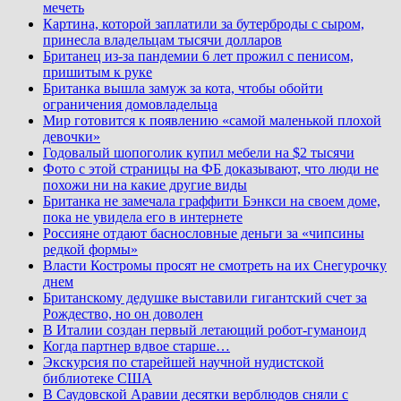
мечеть
Картина, которой заплатили за бутерброды с сыром,
принесла владельцам тысячи долларов
Британец из-за пандемии 6 лет прожил с пенисом,
пришитым к руке
Британка вышла замуж за кота, чтобы обойти
ограничения домовладельца
Мир готовится к появлению «самой маленькой плохой
девочки»
Годовалый шопоголик купил мебели на $2 тысячи
Фото с этой страницы на ФБ доказывают, что люди не
похожи ни на какие другие виды
Британка не замечала граффити Бэнкси на своем доме,
пока не увидела его в интернете
Россияне отдают баснословные деньги за «чипсины
редкой формы»
Власти Костромы просят не смотреть на их Снегурочку
днем
Британскому дедушке выставили гигантский счет за
Рождество, но он доволен
В Италии создан первый летающий робот-гуманоид
Когда партнер вдвое старше…
Экскурсия по старейшей научной нудистской
библиотеке США
В Саудовской Аравии десятки верблюдов сняли с