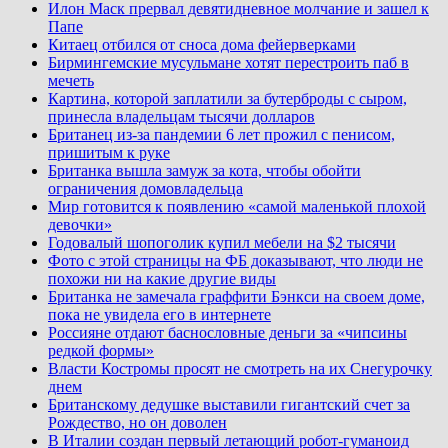
Илон Маск прервал девятидневное молчание и зашел к
Папе
Китаец отбился от сноса дома фейерверками
Бирмингемские мусульмане хотят перестроить паб в
мечеть
Картина, которой заплатили за бутерброды с сыром,
принесла владельцам тысячи долларов
Британец из-за пандемии 6 лет прожил с пенисом,
пришитым к руке
Британка вышла замуж за кота, чтобы обойти
ограничения домовладельца
Мир готовится к появлению «самой маленькой плохой
девочки»
Годовалый шопоголик купил мебели на $2 тысячи
Фото с этой страницы на ФБ доказывают, что люди не
похожи ни на какие другие виды
Британка не замечала граффити Бэнкси на своем доме,
пока не увидела его в интернете
Россияне отдают баснословные деньги за «чипсины
редкой формы»
Власти Костромы просят не смотреть на их Снегурочку
днем
Британскому дедушке выставили гигантский счет за
Рождество, но он доволен
В Италии создан первый летающий робот-гуманоид