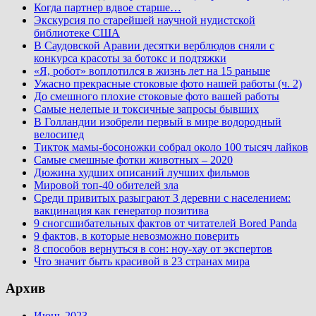
Когда партнер вдвое старше…
Экскурсия по старейшей научной нудистской
библиотеке США
В Саудовской Аравии десятки верблюдов сняли с
конкурса красоты за ботокс и подтяжки
«Я, робот» воплотился в жизнь лет на 15 раньше
Ужасно прекрасные стоковые фото нашей работы (ч. 2)
До смешного плохие стоковые фото вашей работы
Самые нелепые и токсичные запросы бывших
В Голландии изобрели первый в мире водородный
велосипед
Тикток мамы-босоножки собрал около 100 тысяч лайков
Самые смешные фотки животных – 2020
Дюжина худших описаний лучших фильмов
Мировой топ-40 обителей зла
Среди привитых разыграют 3 деревни с населением:
вакцинация как генератор позитива
9 сногсшибательных фактов от читателей Bored Panda
9 фактов, в которые невозможно поверить
8 способов вернуться в сон: ноу-хау от экспертов
Что значит быть красивой в 23 странах мира
Архив
Июнь 2023