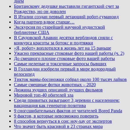
днем
Британскому дедушке выставили гигантский счет за
Рождество, но он доволен
В Италии создан первый летающий робот-гуманоид
Когда партнер вдвое старше…
Экскурсия по старейшей научной нудистской
библиотеке США
В Саудовской Аравии десятки верблюдов сняли с
конкурса красоты за ботокс и подтяжки
«Я, робот» воплотился в жизнь лет на 15 раньше
Ужасно прекрасные стоковые фото нашей работы (ч. 2)
До смешного плохие стоковые фото вашей работы
Самые нелепые и токсичные запросы бывших
В Голландии изобрели первый в мире водородный
велосипед
Тикток мамы-босоножки собрал около 100 тысяч лайков
Самые смешные фотки животных – 2020
Дюжина худших описаний лучших фильмов
Мировой топ-40 обителей зла
Среди привитых разыграют 3 деревни с населением:
вакцинация как генератор позитива
9 сногсшибательных фактов от читателей Bored Panda
9 фактов, в которые невозможно поверить
8 способов вернуться в сон: ноу-хау от экспертов
Что значит быть красивой в 23 странах мира