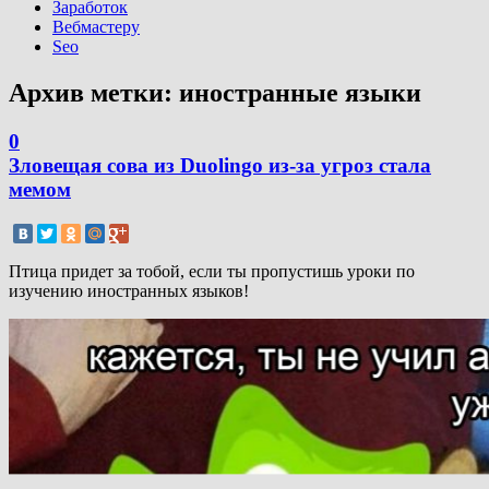
Заработок
Вебмастеру
Seo
Архив метки:
иностранные языки
0
Зловещая сова из Duolingo из-за угроз стала
мемом
Птица придет за тобой, если ты пропустишь уроки по
изучению иностранных языков!