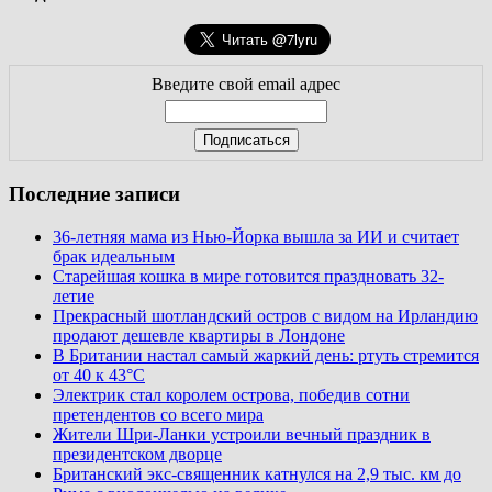
Введите свой email адрес
Последние записи
36-летняя мама из Нью-Йорка вышла за ИИ и считает
брак идеальным
Старейшая кошка в мире готовится праздновать 32-
летие
Прекрасный шотландский остров с видом на Ирландию
продают дешевле квартиры в Лондоне
В Британии настал самый жаркий день: ртуть стремится
от 40 к 43°C
Электрик стал королем острова, победив сотни
претендентов со всего мира
Жители Шри-Ланки устроили вечный праздник в
президентском дворце
Британский экс-священник катнулся на 2,9 тыс. км до