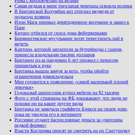
Рима с виолончелью на велике
Самая редкая в мире трехлапая черепаха освоила ролики
В Британской Колумбии кот отогнал медведя от
подъезда хозяина
Илон Маск прервал девятидневное молчание и зашел к
Папе
Китаец отбился от сноса дома фейерверками
Бирмингемские мусульмане хотят перестроить паб в
мечеть
Картина, которой заплатили за бутерброды с сыром,
принесла владельцам тысячи долларов
Британец из-за пандемии 6 лет прожил с пенисом,
пришитым к руке
Британка вышла замуж за кота, чтобы обойти
ограничения домовладельца
Мир готовится к появлению «самой маленькой плохой
девочки»
Годовалый шопоголик купил мебели на $2 тысячи
Фото с этой страницы на ФБ доказывают, что люди не
похожи ни на какие другие виды
Британка не замечала граффити Бэнкси на своем доме,
пока не увидела его в интернете
Россияне отдают баснословные деньги за «чипсины
редкой формы»
Власти Костромы просят не смотреть на их Снегурочку