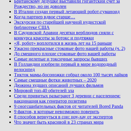
Британскому дедушке выставили гигантский счет за
Рождество, но он доволен
В Италии создан первый летающий робот-гуманоид
Когда партнер вдвое старше…
Экскурсия по старейшей научной нудистской
библиотеке США
В Саудовской Аравии десятки верблюдов сняли с
конкурса красоты за ботокс и подтяжки
«Я, робот» воплотился в жизнь лет на 15 раньше
Ужасно прекрасные стоковые фото нашей работы (ч. 2)
До смешного плохие стоковые фото вашей работы
Самые нелепые и токсичные запросы бывших
В Голландии изобрели первый в мире водородный
велосипед
Тикток мамы-босоножки собрал около 100 тысяч лайков
Самые смешные фотки животных – 2020
Дюжина худших описаний лучших фильмов
Мировой топ-40 обителей зла
Среди привитых разыграют 3 деревни с населением:
вакцинация как генератор позитива
9 сногсшибательных фактов от читателей Bored Panda
9 фактов, в которые невозможно поверить
8 способов вернуться в сон: ноу-хау от экспертов
Что значит быть красивой в 23 странах мира