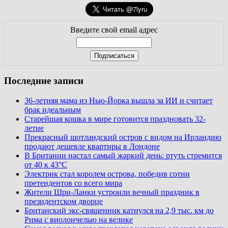
Введите свой email адрес
Последние записи
36-летняя мама из Нью-Йорка вышла за ИИ и считает
брак идеальным
Старейшая кошка в мире готовится праздновать 32-
летие
Прекрасный шотландский остров с видом на Ирландию
продают дешевле квартиры в Лондоне
В Британии настал самый жаркий день: ртуть стремится
от 40 к 43°C
Электрик стал королем острова, победив сотни
претендентов со всего мира
Жители Шри-Ланки устроили вечный праздник в
президентском дворце
Британский экс-священник катнулся на 2,9 тыс. км до
Рима с виолончелью на велике