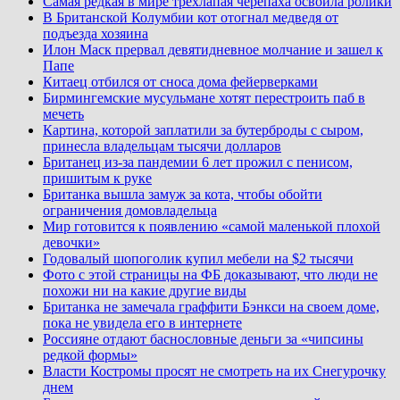
Самая редкая в мире трехлапая черепаха освоила ролики
В Британской Колумбии кот отогнал медведя от
подъезда хозяина
Илон Маск прервал девятидневное молчание и зашел к
Папе
Китаец отбился от сноса дома фейерверками
Бирмингемские мусульмане хотят перестроить паб в
мечеть
Картина, которой заплатили за бутерброды с сыром,
принесла владельцам тысячи долларов
Британец из-за пандемии 6 лет прожил с пенисом,
пришитым к руке
Британка вышла замуж за кота, чтобы обойти
ограничения домовладельца
Мир готовится к появлению «самой маленькой плохой
девочки»
Годовалый шопоголик купил мебели на $2 тысячи
Фото с этой страницы на ФБ доказывают, что люди не
похожи ни на какие другие виды
Британка не замечала граффити Бэнкси на своем доме,
пока не увидела его в интернете
Россияне отдают баснословные деньги за «чипсины
редкой формы»
Власти Костромы просят не смотреть на их Снегурочку
днем