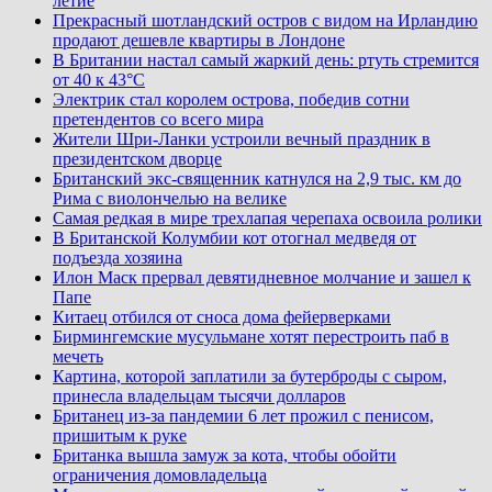
летие
Прекрасный шотландский остров с видом на Ирландию
продают дешевле квартиры в Лондоне
В Британии настал самый жаркий день: ртуть стремится
от 40 к 43°C
Электрик стал королем острова, победив сотни
претендентов со всего мира
Жители Шри-Ланки устроили вечный праздник в
президентском дворце
Британский экс-священник катнулся на 2,9 тыс. км до
Рима с виолончелью на велике
Самая редкая в мире трехлапая черепаха освоила ролики
В Британской Колумбии кот отогнал медведя от
подъезда хозяина
Илон Маск прервал девятидневное молчание и зашел к
Папе
Китаец отбился от сноса дома фейерверками
Бирмингемские мусульмане хотят перестроить паб в
мечеть
Картина, которой заплатили за бутерброды с сыром,
принесла владельцам тысячи долларов
Британец из-за пандемии 6 лет прожил с пенисом,
пришитым к руке
Британка вышла замуж за кота, чтобы обойти
ограничения домовладельца