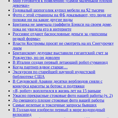
Мир готовится к появлению «самой маленькой плохой
девочки»
Годовалый шопоголик купил мебели на $2 тысячи
Фото с этой страницы на ФБ доказывают, что люди не
похожи ни на какие другие виды
Британка не замечала граффити Бэнкси на своем доме,
пока не увидела его в интернете
Россияне отдают баснословные деньги за «чипсины
редкой формы»
Власти Костромы просят не смотреть на их Снегурочку
днем
Британскому дедушке выставили гигантский счет за
Рождество, но он доволен
В Италии создан первый летающий робот-гуманоид
Когда партнер вдвое старше…
Экскурсия по старейшей научной нудистской
библиотеке США
В Саудовской Аравии десятки верблюдов сняли с
конкурса красоты за ботокс и подтяжки
«Я, робот» воплотился в жизнь лет на 15 раньше
Ужасно прекрасные стоковые фото нашей работы (ч. 2)
До смешного плохие стоковые фото вашей работы
Самые нелепые и токсичные запросы бывших
В Голландии изобрели первый в мире водородный
велосипед