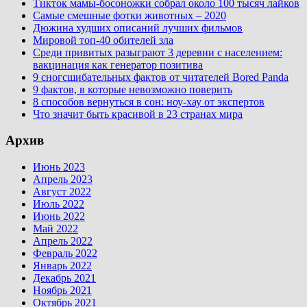
Тикток мамы-босоножки собрал около 100 тысяч лайков
Самые смешные фотки животных – 2020
Дюжина худших описаний лучших фильмов
Мировой топ-40 обителей зла
Среди привитых разыграют 3 деревни с населением:
вакцинация как генератор позитива
9 сногсшибательных фактов от читателей Bored Panda
9 фактов, в которые невозможно поверить
8 способов вернуться в сон: ноу-хау от экспертов
Что значит быть красивой в 23 странах мира
Архив
Июнь 2023
Апрель 2023
Август 2022
Июль 2022
Июнь 2022
Май 2022
Апрель 2022
Февраль 2022
Январь 2022
Декабрь 2021
Ноябрь 2021
Октябрь 2021