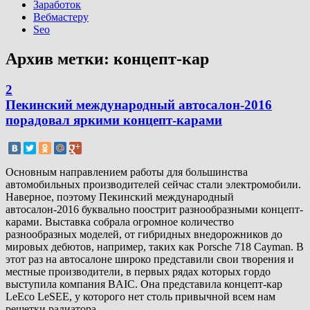
Заработок
Вебмастеру
Seo
Архив метки:
концепт-кар
2
Пекинский международный автосалон-2016
порадовал яркими концепт-карами
Основным направлением работы для большинства
автомобильных производителей сейчас стали электромобили.
Наверное, поэтому Пекинский международный
автосалон-2016 буквально поострит разнообразными концепт-
карами. Выставка собрала огромное количество
разнообразных моделей, от гибридных внедорожников до
мировых дебютов, например, таких как Porsche 718 Cayman. В
этот раз на автосалоне широко представили свои творения и
местные производители, в первых рядах которых гордо
выступила компания BAIC. Она представила концепт-кар
LeEco LeSEE, у которого нет столь привычной всем нам
решетки радиатора.