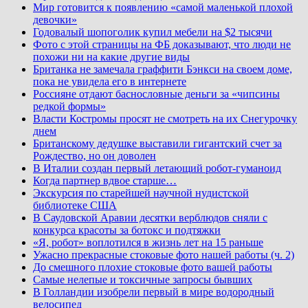
Мир готовится к появлению «самой маленькой плохой
девочки»
Годовалый шопоголик купил мебели на $2 тысячи
Фото с этой страницы на ФБ доказывают, что люди не
похожи ни на какие другие виды
Британка не замечала граффити Бэнкси на своем доме,
пока не увидела его в интернете
Россияне отдают баснословные деньги за «чипсины
редкой формы»
Власти Костромы просят не смотреть на их Снегурочку
днем
Британскому дедушке выставили гигантский счет за
Рождество, но он доволен
В Италии создан первый летающий робот-гуманоид
Когда партнер вдвое старше…
Экскурсия по старейшей научной нудистской
библиотеке США
В Саудовской Аравии десятки верблюдов сняли с
конкурса красоты за ботокс и подтяжки
«Я, робот» воплотился в жизнь лет на 15 раньше
Ужасно прекрасные стоковые фото нашей работы (ч. 2)
До смешного плохие стоковые фото вашей работы
Самые нелепые и токсичные запросы бывших
В Голландии изобрели первый в мире водородный
велосипед