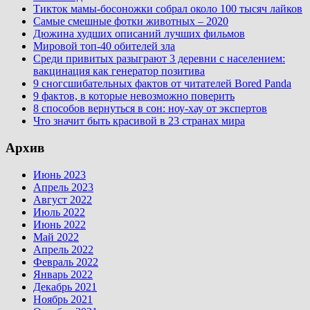
Тикток мамы-босоножки собрал около 100 тысяч лайков
Самые смешные фотки животных – 2020
Дюжина худших описаний лучших фильмов
Мировой топ-40 обителей зла
Среди привитых разыграют 3 деревни с населением:
вакцинация как генератор позитива
9 сногсшибательных фактов от читателей Bored Panda
9 фактов, в которые невозможно поверить
8 способов вернуться в сон: ноу-хау от экспертов
Что значит быть красивой в 23 странах мира
Архив
Июнь 2023
Апрель 2023
Август 2022
Июль 2022
Июнь 2022
Май 2022
Апрель 2022
Февраль 2022
Январь 2022
Декабрь 2021
Ноябрь 2021