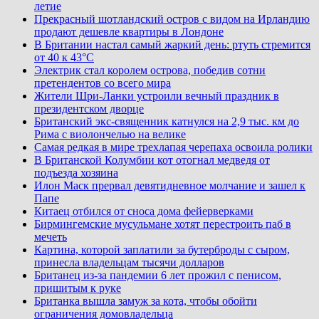
летие
Прекрасный шотландский остров с видом на Ирландию
продают дешевле квартиры в Лондоне
В Британии настал самый жаркий день: ртуть стремится
от 40 к 43°C
Электрик стал королем острова, победив сотни
претендентов со всего мира
Жители Шри-Ланки устроили вечный праздник в
президентском дворце
Британский экс-священник катнулся на 2,9 тыс. км до
Рима с виолончелью на велике
Самая редкая в мире трехлапая черепаха освоила ролики
В Британской Колумбии кот отогнал медведя от
подъезда хозяина
Илон Маск прервал девятидневное молчание и зашел к
Папе
Китаец отбился от сноса дома фейерверками
Бирмингемские мусульмане хотят перестроить паб в
мечеть
Картина, которой заплатили за бутерброды с сыром,
принесла владельцам тысячи долларов
Британец из-за пандемии 6 лет прожил с пенисом,
пришитым к руке
Британка вышла замуж за кота, чтобы обойти
ограничения домовладельца