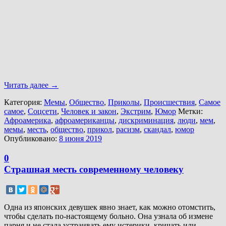
Читать далее
→
Категория:
Мемы
,
Общество
,
Приколы
,
Происшествия
,
Самое
самое
,
Соцсети
,
Человек и закон
,
Экстрим
,
Юмор
Метки:
Афроамерика
,
афроамериканцы
,
дискриминация
,
люди
,
мем
,
мемы
,
месть
,
общество
,
прикол
,
расизм
,
скандал
,
юмор
Опубликовано:
8 июня 2019
0
Страшная месть современному человеку
Одна из японских девушек явно знает, как можно отомстить,
чтобы сделать по-настоящему больно. Она узнала об измене
парня и не стала устраивать ему истерики, кричать или