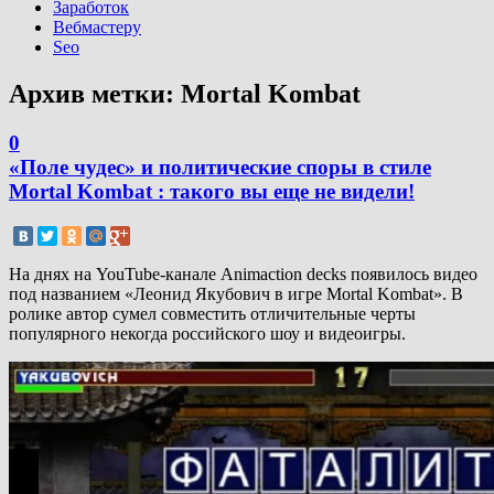
Заработок
Вебмастеру
Seo
Архив метки:
Mortal Kombat
0
«Поле чудес» и политические споры в стиле
Mortal Kombat : такого вы еще не видели!
На днях на YouTube-канале Animaction decks появилось видео
под названием «Леонид Якубович в игре Mortal Kombat». В
ролике автор сумел совместить отличительные черты
популярного некогда российского шоу и видеоигры.