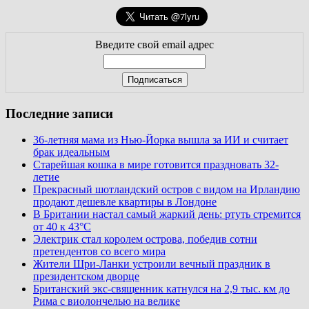
Введите свой email адрес
Последние записи
36-летняя мама из Нью-Йорка вышла за ИИ и считает
брак идеальным
Старейшая кошка в мире готовится праздновать 32-
летие
Прекрасный шотландский остров с видом на Ирландию
продают дешевле квартиры в Лондоне
В Британии настал самый жаркий день: ртуть стремится
от 40 к 43°C
Электрик стал королем острова, победив сотни
претендентов со всего мира
Жители Шри-Ланки устроили вечный праздник в
президентском дворце
Британский экс-священник катнулся на 2,9 тыс. км до
Рима с виолончелью на велике