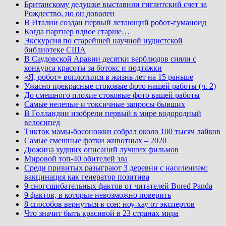
Британскому дедушке выставили гигантский счет за
Рождество, но он доволен
В Италии создан первый летающий робот-гуманоид
Когда партнер вдвое старше…
Экскурсия по старейшей научной нудистской
библиотеке США
В Саудовской Аравии десятки верблюдов сняли с
конкурса красоты за ботокс и подтяжки
«Я, робот» воплотился в жизнь лет на 15 раньше
Ужасно прекрасные стоковые фото нашей работы (ч. 2)
До смешного плохие стоковые фото вашей работы
Самые нелепые и токсичные запросы бывших
В Голландии изобрели первый в мире водородный
велосипед
Тикток мамы-босоножки собрал около 100 тысяч лайков
Самые смешные фотки животных – 2020
Дюжина худших описаний лучших фильмов
Мировой топ-40 обителей зла
Среди привитых разыграют 3 деревни с населением:
вакцинация как генератор позитива
9 сногсшибательных фактов от читателей Bored Panda
9 фактов, в которые невозможно поверить
8 способов вернуться в сон: ноу-хау от экспертов
Что значит быть красивой в 23 странах мира