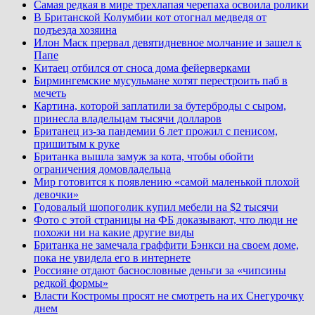
Самая редкая в мире трехлапая черепаха освоила ролики
В Британской Колумбии кот отогнал медведя от
подъезда хозяина
Илон Маск прервал девятидневное молчание и зашел к
Папе
Китаец отбился от сноса дома фейерверками
Бирмингемские мусульмане хотят перестроить паб в
мечеть
Картина, которой заплатили за бутерброды с сыром,
принесла владельцам тысячи долларов
Британец из-за пандемии 6 лет прожил с пенисом,
пришитым к руке
Британка вышла замуж за кота, чтобы обойти
ограничения домовладельца
Мир готовится к появлению «самой маленькой плохой
девочки»
Годовалый шопоголик купил мебели на $2 тысячи
Фото с этой страницы на ФБ доказывают, что люди не
похожи ни на какие другие виды
Британка не замечала граффити Бэнкси на своем доме,
пока не увидела его в интернете
Россияне отдают баснословные деньги за «чипсины
редкой формы»
Власти Костромы просят не смотреть на их Снегурочку
днем