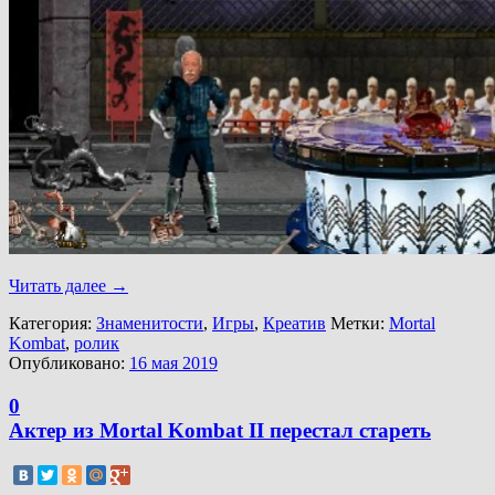
Читать далее
→
Категория:
Знаменитости
,
Игры
,
Креатив
Метки:
Mortal
Kombat
,
ролик
Опубликовано:
16 мая 2019
0
Актер из Mortal Kombat II перестал стареть