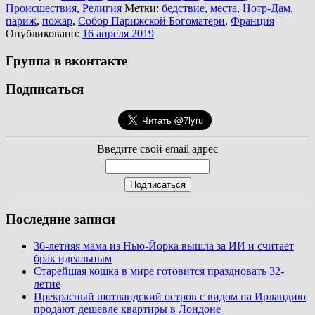
Происшествия
,
Религия
Метки:
бедствие
,
места
,
Нотр-Дам
,
париж
,
пожар
,
Собор Парижской Богоматери
,
Франция
Опубликовано:
16 апреля 2019
Группа в вконтакте
Подписаться
Введите свой email адрес
Последние записи
36-летняя мама из Нью-Йорка вышла за ИИ и считает
брак идеальным
Старейшая кошка в мире готовится праздновать 32-
летие
Прекрасный шотландский остров с видом на Ирландию
продают дешевле квартиры в Лондоне