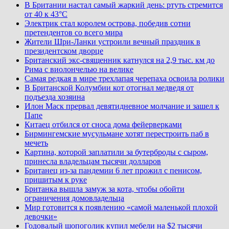
В Британии настал самый жаркий день: ртуть стремится
от 40 к 43°C
Электрик стал королем острова, победив сотни
претендентов со всего мира
Жители Шри-Ланки устроили вечный праздник в
президентском дворце
Британский экс-священник катнулся на 2,9 тыс. км до
Рима с виолончелью на велике
Самая редкая в мире трехлапая черепаха освоила ролики
В Британской Колумбии кот отогнал медведя от
подъезда хозяина
Илон Маск прервал девятидневное молчание и зашел к
Папе
Китаец отбился от сноса дома фейерверками
Бирмингемские мусульмане хотят перестроить паб в
мечеть
Картина, которой заплатили за бутерброды с сыром,
принесла владельцам тысячи долларов
Британец из-за пандемии 6 лет прожил с пенисом,
пришитым к руке
Британка вышла замуж за кота, чтобы обойти
ограничения домовладельца
Мир готовится к появлению «самой маленькой плохой
девочки»
Годовалый шопоголик купил мебели на $2 тысячи