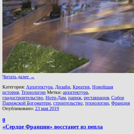
Читать далее
→
Категория:
Архитектура
,
Дизайн
,
Креатив
,
Новейшая
история
,
Технологии
Метки:
архитектура
,
градостроительство
,
Нотр-Дам
,
париж
,
реставрация
,
Собор
Парижской Богоматери
,
строительство
,
технологии
,
Франция
Опубликовано:
23 мая 2019
0
«Сердце Франции» восстанет из пепла