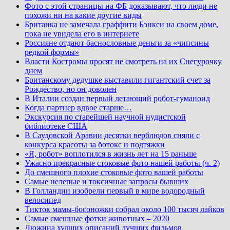
Фото с этой страницы на ФБ доказывают, что люди не
похожи ни на какие другие виды
Британка не замечала граффити Бэнкси на своем доме,
пока не увидела его в интернете
Россияне отдают баснословные деньги за «чипсины
редкой формы»
Власти Костромы просят не смотреть на их Снегурочку
днем
Британскому дедушке выставили гигантский счет за
Рождество, но он доволен
В Италии создан первый летающий робот-гуманоид
Когда партнер вдвое старше…
Экскурсия по старейшей научной нудистской
библиотеке США
В Саудовской Аравии десятки верблюдов сняли с
конкурса красоты за ботокс и подтяжки
«Я, робот» воплотился в жизнь лет на 15 раньше
Ужасно прекрасные стоковые фото нашей работы (ч. 2)
До смешного плохие стоковые фото вашей работы
Самые нелепые и токсичные запросы бывших
В Голландии изобрели первый в мире водородный
велосипед
Тикток мамы-босоножки собрал около 100 тысяч лайков
Самые смешные фотки животных – 2020
Дюжина худших описаний лучших фильмов