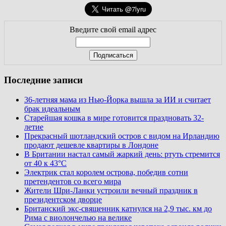
Введите свой email адрес
Последние записи
36-летняя мама из Нью-Йорка вышла за ИИ и считает
брак идеальным
Старейшая кошка в мире готовится праздновать 32-
летие
Прекрасный шотландский остров с видом на Ирландию
продают дешевле квартиры в Лондоне
В Британии настал самый жаркий день: ртуть стремится
от 40 к 43°C
Электрик стал королем острова, победив сотни
претендентов со всего мира
Жители Шри-Ланки устроили вечный праздник в
президентском дворце
Британский экс-священник катнулся на 2,9 тыс. км до
Рима с виолончелью на велике