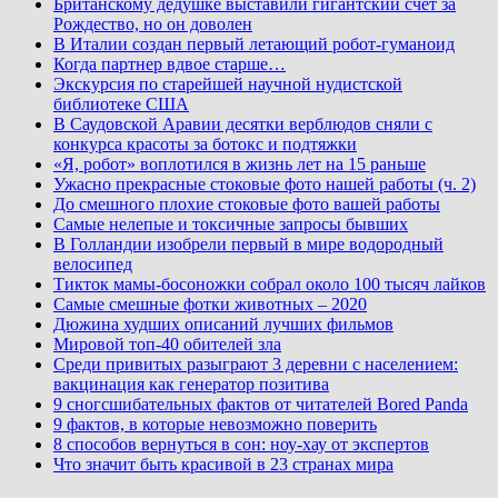
Британскому дедушке выставили гигантский счет за
Рождество, но он доволен
В Италии создан первый летающий робот-гуманоид
Когда партнер вдвое старше…
Экскурсия по старейшей научной нудистской
библиотеке США
В Саудовской Аравии десятки верблюдов сняли с
конкурса красоты за ботокс и подтяжки
«Я, робот» воплотился в жизнь лет на 15 раньше
Ужасно прекрасные стоковые фото нашей работы (ч. 2)
До смешного плохие стоковые фото вашей работы
Самые нелепые и токсичные запросы бывших
В Голландии изобрели первый в мире водородный
велосипед
Тикток мамы-босоножки собрал около 100 тысяч лайков
Самые смешные фотки животных – 2020
Дюжина худших описаний лучших фильмов
Мировой топ-40 обителей зла
Среди привитых разыграют 3 деревни с населением:
вакцинация как генератор позитива
9 сногсшибательных фактов от читателей Bored Panda
9 фактов, в которые невозможно поверить
8 способов вернуться в сон: ноу-хау от экспертов
Что значит быть красивой в 23 странах мира