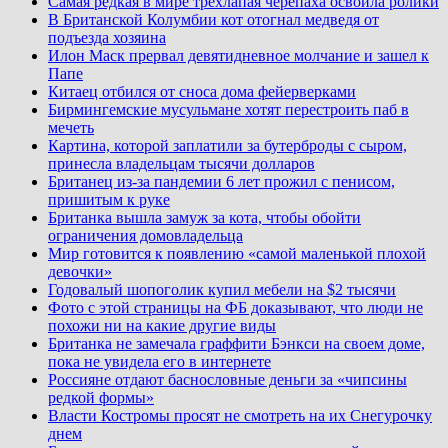
Самая редкая в мире трехлапая черепаха освоила ролики
В Британской Колумбии кот отогнал медведя от
подъезда хозяина
Илон Маск прервал девятидневное молчание и зашел к
Папе
Китаец отбился от сноса дома фейерверками
Бирмингемские мусульмане хотят перестроить паб в
мечеть
Картина, которой заплатили за бутерброды с сыром,
принесла владельцам тысячи долларов
Британец из-за пандемии 6 лет прожил с пенисом,
пришитым к руке
Британка вышла замуж за кота, чтобы обойти
ограничения домовладельца
Мир готовится к появлению «самой маленькой плохой
девочки»
Годовалый шопоголик купил мебели на $2 тысячи
Фото с этой страницы на ФБ доказывают, что люди не
похожи ни на какие другие виды
Британка не замечала граффити Бэнкси на своем доме,
пока не увидела его в интернете
Россияне отдают баснословные деньги за «чипсины
редкой формы»
Власти Костромы просят не смотреть на их Снегурочку
днем