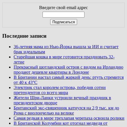
Введите свой email адрес
Последние записи
36-летняя мама из Нью-Йорка вышла за ИИ и считает
брак идеальным
Старейшая кошка в мире готовится праздновать 32-
летие
Прекрасный шотландский остров с видом на Ирландию
продают дешевле квартиры в Лондоне
В Британии настал самый жаркий день: ртуть стремится
от 40 к 43°C
Электрик стал королем острова, победив сотни
претендентов со всего мира
Жители Шри-Ланки устроили вечный праздник в
президентском дворце
Британский экс-священник катнулся на 2,9 тыс. км до
Рима с виолончелью на велике
Самая редкая в мире трехлапая черепаха освоила ролики
В Британской Колумбии кот отогнал медведя от