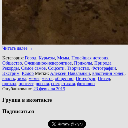
Читать далее
→
Категория:
Город
,
Курьезы
,
Мемы
,
Новейшая история
,
Общество
,
Очевидное-невероятное
,
Приколы
,
Природа
,
Рекорды
,
Самое самое
,
Соцсети
,
Творчество
,
Фотографии
,
Экстрим
,
Юмор
Метки:
Алексей Навальный
,
властелин колец
,
власть
,
зима
,
мемы
,
места
,
общество
,
Петербург
,
Питер
,
прикол
,
протест
,
россия
,
снег
,
стихия
,
фотошоп
Опубликовано:
23 февраля 2019
Группа в вконтакте
Подписаться