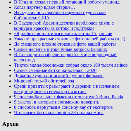
В Италии создан первый летающий робот-гуманоид
Когда партнер вдвое старше…
Экскурсия по старейшей научной нудистской
библиотеке США
В Саудовской Аравии десятки верблюдов сняли с
конкурса красоты за ботокс и подтяжки
«Я, робот» воплотился в жизнь лет на 15 раньше
Ужасно прекрасные стоковые фото нашей работы (ч. 2)
До смешного плохие стоковые фото вашей работы
Самые нелепые и токсичные запросы бывших
В Голландии изобрели первый в мире водородный
велосипед
Тикток мамы-босоножки собрал около 100 тысяч лайков
Самые смешные фотки животных – 2020
Дюжина худших описаний лучших фильмов
Мировой топ-40 обителей зла
Среди привитых разыграют 3 деревни с населением:
вакцинация как генератор позитива
9 сногсшибательных фактов от читателей Bored Panda
9 фактов, в которые невозможно поверить
8 способов вернуться в сон: ноу-хау от экспертов
Что значит быть красивой в 23 странах мира
Архив