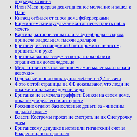
подъезда хозяина
Илон Маск прервал девятидневное молчание и зашел к
Папе
Китаец отбился от сноса дома фейерверками
Бирмингемские мусульмане хотят перестроить паб в
мечеть
Картина, которой заплатили за бутерброды с сыром,
принесла владельцам тысячи долларов
Британец из-за пандемии 6 лет прожил с пенисом,
пришитым к руке
Британка вышла замуж за кота, чтобы обойти
ограничения домовладельца
Мир готовится к появлению «самой маленькой плохой
девочки»
Годовалый шопоголик купил мебели на $2 тысячи
Фото с этой страницы на ФБ доказывают, что люди не
похожи ни на какие другие виды
Британка не замечала граффити Бэнкси на своем доме,
пока не увидела его в интернете
Россияне отдают баснословные деньги за «чипсины
редкой формы»
Власти Костромы просят не смотреть на их Снегурочку
днем
Британскому дедушке выставили гигантский счет за
Рождество, но он доволен