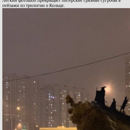
Легкий фотошоп превращает питерские грязные сугробы в
пейзажи из трилогии о Кольце.