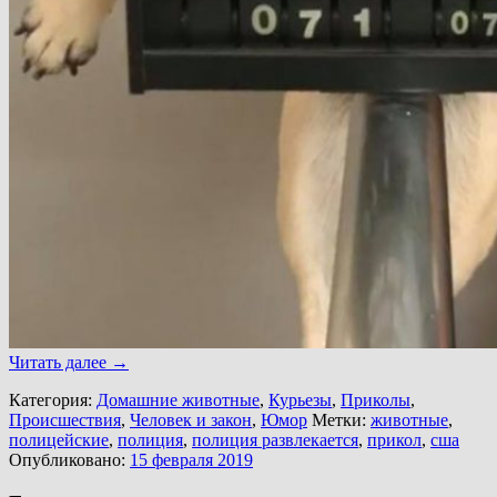
Читать далее
→
Категория:
Домашние животные
,
Курьезы
,
Приколы
,
Происшествия
,
Человек и закон
,
Юмор
Метки:
животные
,
полицейские
,
полиция
,
полиция развлекается
,
прикол
,
сша
Опубликовано:
15 февраля 2019