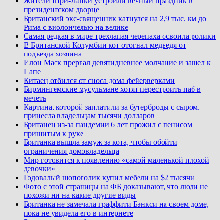
Жители Шри-Ланки устроили вечный праздник в
президентском дворце
Британский экс-священник катнулся на 2,9 тыс. км до
Рима с виолончелью на велике
Самая редкая в мире трехлапая черепаха освоила ролики
В Британской Колумбии кот отогнал медведя от
подъезда хозяина
Илон Маск прервал девятидневное молчание и зашел к
Папе
Китаец отбился от сноса дома фейерверками
Бирмингемские мусульмане хотят перестроить паб в
мечеть
Картина, которой заплатили за бутерброды с сыром,
принесла владельцам тысячи долларов
Британец из-за пандемии 6 лет прожил с пенисом,
пришитым к руке
Британка вышла замуж за кота, чтобы обойти
ограничения домовладельца
Мир готовится к появлению «самой маленькой плохой
девочки»
Годовалый шопоголик купил мебели на $2 тысячи
Фото с этой страницы на ФБ доказывают, что люди не
похожи ни на какие другие виды
Британка не замечала граффити Бэнкси на своем доме,
пока не увидела его в интернете