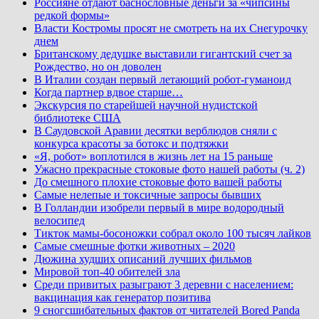
Россияне отдают баснословные деньги за «чипсины
редкой формы»
Власти Костромы просят не смотреть на их Снегурочку
днем
Британскому дедушке выставили гигантский счет за
Рождество, но он доволен
В Италии создан первый летающий робот-гуманоид
Когда партнер вдвое старше…
Экскурсия по старейшей научной нудистской
библиотеке США
В Саудовской Аравии десятки верблюдов сняли с
конкурса красоты за ботокс и подтяжки
«Я, робот» воплотился в жизнь лет на 15 раньше
Ужасно прекрасные стоковые фото нашей работы (ч. 2)
До смешного плохие стоковые фото вашей работы
Самые нелепые и токсичные запросы бывших
В Голландии изобрели первый в мире водородный
велосипед
Тикток мамы-босоножки собрал около 100 тысяч лайков
Самые смешные фотки животных – 2020
Дюжина худших описаний лучших фильмов
Мировой топ-40 обителей зла
Среди привитых разыграют 3 деревни с населением:
вакцинация как генератор позитива
9 сногсшибательных фактов от читателей Bored Panda