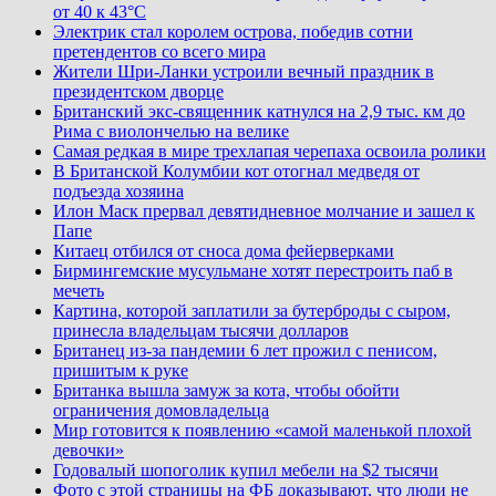
от 40 к 43°C
Электрик стал королем острова, победив сотни
претендентов со всего мира
Жители Шри-Ланки устроили вечный праздник в
президентском дворце
Британский экс-священник катнулся на 2,9 тыс. км до
Рима с виолончелью на велике
Самая редкая в мире трехлапая черепаха освоила ролики
В Британской Колумбии кот отогнал медведя от
подъезда хозяина
Илон Маск прервал девятидневное молчание и зашел к
Папе
Китаец отбился от сноса дома фейерверками
Бирмингемские мусульмане хотят перестроить паб в
мечеть
Картина, которой заплатили за бутерброды с сыром,
принесла владельцам тысячи долларов
Британец из-за пандемии 6 лет прожил с пенисом,
пришитым к руке
Британка вышла замуж за кота, чтобы обойти
ограничения домовладельца
Мир готовится к появлению «самой маленькой плохой
девочки»
Годовалый шопоголик купил мебели на $2 тысячи
Фото с этой страницы на ФБ доказывают, что люди не