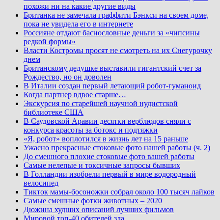
похожи ни на какие другие виды
Британка не замечала граффити Бэнкси на своем доме,
пока не увидела его в интернете
Россияне отдают баснословные деньги за «чипсины
редкой формы»
Власти Костромы просят не смотреть на их Снегурочку
днем
Британскому дедушке выставили гигантский счет за
Рождество, но он доволен
В Италии создан первый летающий робот-гуманоид
Когда партнер вдвое старше…
Экскурсия по старейшей научной нудистской
библиотеке США
В Саудовской Аравии десятки верблюдов сняли с
конкурса красоты за ботокс и подтяжки
«Я, робот» воплотился в жизнь лет на 15 раньше
Ужасно прекрасные стоковые фото нашей работы (ч. 2)
До смешного плохие стоковые фото вашей работы
Самые нелепые и токсичные запросы бывших
В Голландии изобрели первый в мире водородный
велосипед
Тикток мамы-босоножки собрал около 100 тысяч лайков
Самые смешные фотки животных – 2020
Дюжина худших описаний лучших фильмов
Мировой топ-40 обителей зла