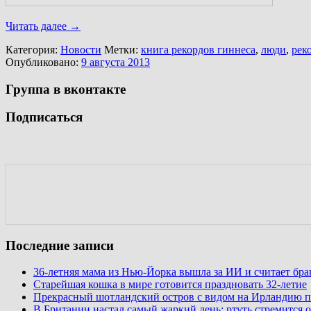
Читать далее
→
Категория:
Новости
Метки:
книга рекордов гиннеса
,
люди
,
рек
Опубликовано:
9 августа 2013
Группа в вконтакте
Подписаться
Последние записи
36-летняя мама из Нью-Йорка вышла за ИИ и считает бр
Старейшая кошка в мире готовится праздновать 32-летие
Прекрасный шотландский остров с видом на Ирландию п
В Британии настал самый жаркий день: ртуть стремится о