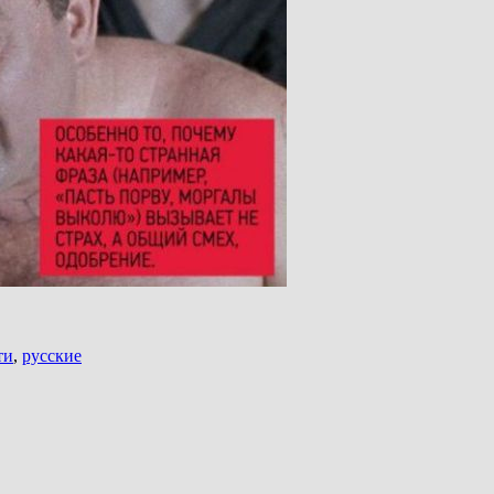
ти
,
русские