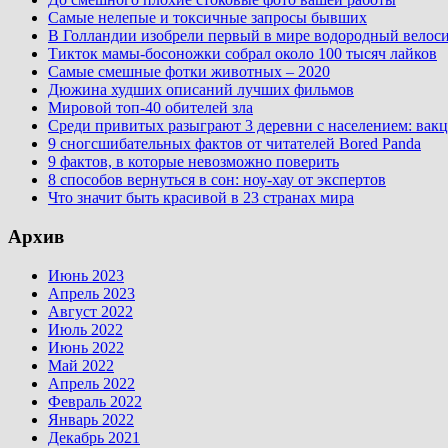
Самые нелепые и токсичные запросы бывших
В Голландии изобрели первый в мире водородный велос
Тикток мамы-босоножки собрал около 100 тысяч лайков
Самые смешные фотки животных – 2020
Дюжина худших описаний лучших фильмов
Мировой топ-40 обителей зла
Среди привитых разыграют 3 деревни с населением: вакц
9 сногсшибательных фактов от читателей Bored Panda
9 фактов, в которые невозможно поверить
8 способов вернуться в сон: ноу-хау от экспертов
Что значит быть красивой в 23 странах мира
Архив
Июнь 2023
Апрель 2023
Август 2022
Июль 2022
Июнь 2022
Май 2022
Апрель 2022
Февраль 2022
Январь 2022
Декабрь 2021