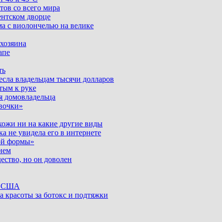
тов со всего мира
ентском дворце
ма с виолончелью на велике
 хозяина
апе
ть
несла владельцам тысячи долларов
тым к руке
я домовладельца
вочки»
хожи ни на какие другие виды
ка не увидела его в интернете
ой формы»
нем
ество, но он доволен
ке США
а красоты за ботокс и подтяжки