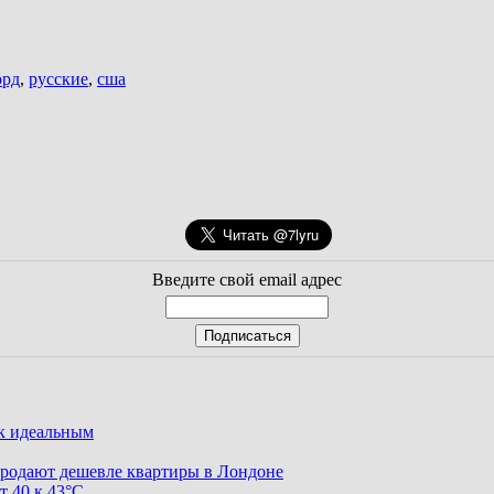
орд
,
русские
,
сша
Введите свой email адрес
ак идеальным
родают дешевле квартиры в Лондоне
т 40 к 43°C