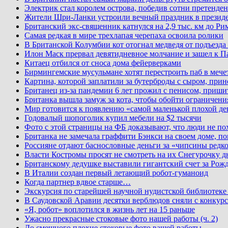
Электрик стал королем острова, победив сотни претенден
Жители Шри-Ланки устроили вечный праздник в презид
Британский экс-священник катнулся на 2,9 тыс. км до Ри
Самая редкая в мире трехлапая черепаха освоила ролики
В Британской Колумбии кот отогнал медведя от подъезда
Илон Маск прервал девятидневное молчание и зашел к П
Китаец отбился от сноса дома фейерверками
Бирмингемские мусульмане хотят перестроить паб в мече
Картина, которой заплатили за бутерброды с сыром, при
Британец из-за пандемии 6 лет прожил с пенисом, приши
Британка вышла замуж за кота, чтобы обойти ограничени
Мир готовится к появлению «самой маленькой плохой де
Годовалый шопоголик купил мебели на $2 тысячи
Фото с этой страницы на ФБ доказывают, что люди не по
Британка не замечала граффити Бэнкси на своем доме, по
Россияне отдают баснословные деньги за «чипсины редк
Власти Костромы просят не смотреть на их Снегурочку д
Британскому дедушке выставили гигантский счет за Рожд
В Италии создан первый летающий робот-гуманоид
Когда партнер вдвое старше…
Экскурсия по старейшей научной нудистской библиоте
В Саудовской Аравии десятки верблюдов сняли с конкурс
«Я, робот» воплотился в жизнь лет на 15 раньше
Ужасно прекрасные стоковые фото нашей работы (ч. 2)
До смешного плохие стоковые фото вашей работы