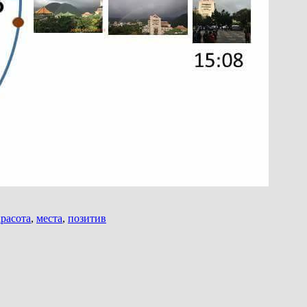
красота
,
места
,
позитив