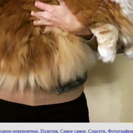
идное-невероятное
,
Позитив
,
Самое самое
,
Соцсети
,
Фотографи