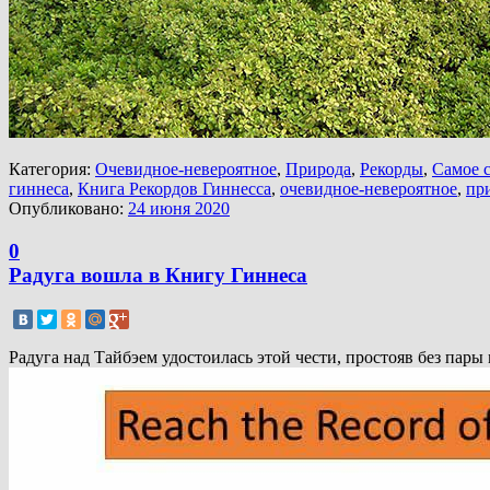
Категория:
Очевидное-невероятное
,
Природа
,
Рекорды
,
Самое 
гиннеса
,
Книга Рекордов Гиннесса
,
очевидное-невероятное
,
пр
Опубликовано:
24 июня 2020
0
Радуга вошла в Книгу Гиннеса
Радуга над Тайбэем удостоилась этой чести, простояв без пары 