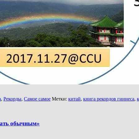
а
,
Рекорды
,
Самое самое
Метки:
китай
,
книга рекордов гиннеса
,
тать обычным»