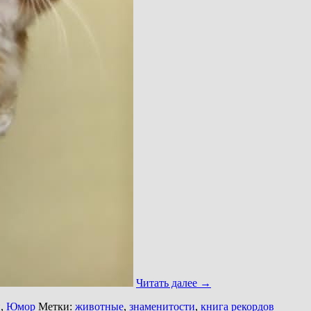
Читать далее
→
и
,
Юмор
Метки:
животные
,
знаменитости
,
книга рекордов