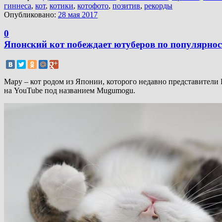
гиннеса
,
кот
,
котики
,
котофото
,
позитив
,
рекорды
Опубликовано:
28 мая 2017
0
Японский кот побеждает ютуберов по популярнос
Мару – кот родом из Японии, которого недавно представител
на YouTube под названием Mugumogu.