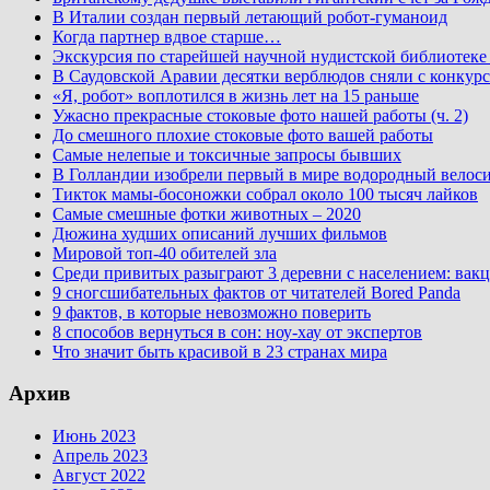
В Италии создан первый летающий робот-гуманоид
Когда партнер вдвое старше…
Экскурсия по старейшей научной нудистской библиоте
В Саудовской Аравии десятки верблюдов сняли с конкурс
«Я, робот» воплотился в жизнь лет на 15 раньше
Ужасно прекрасные стоковые фото нашей работы (ч. 2)
До смешного плохие стоковые фото вашей работы
Самые нелепые и токсичные запросы бывших
В Голландии изобрели первый в мире водородный велос
Тикток мамы-босоножки собрал около 100 тысяч лайков
Самые смешные фотки животных – 2020
Дюжина худших описаний лучших фильмов
Мировой топ-40 обителей зла
Среди привитых разыграют 3 деревни с населением: вакц
9 сногсшибательных фактов от читателей Bored Panda
9 фактов, в которые невозможно поверить
8 способов вернуться в сон: ноу-хау от экспертов
Что значит быть красивой в 23 странах мира
Архив
Июнь 2023
Апрель 2023
Август 2022