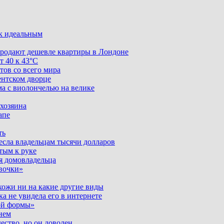
ак идеальным
родают дешевле квартиры в Лондоне
т 40 к 43°C
тов со всего мира
ентском дворце
ма с виолончелью на велике
 хозяина
апе
ть
несла владельцам тысячи долларов
тым к руке
я домовладельца
вочки»
хожи ни на какие другие виды
ка не увидела его в интернете
ой формы»
нем
ество, но он доволен