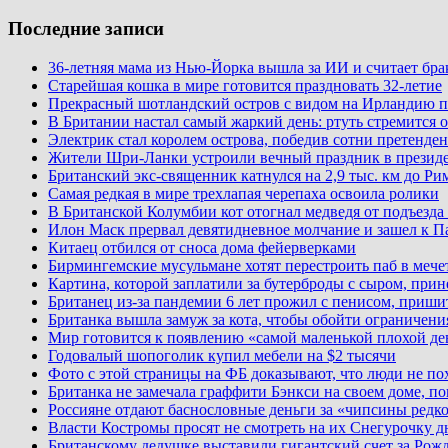
Последние записи
36-летняя мама из Нью-Йорка вышла за ИИ и считает бр
Старейшая кошка в мире готовится праздновать 32-летие
Прекрасный шотландский остров с видом на Ирландию п
В Британии настал самый жаркий день: ртуть стремится о
Электрик стал королем острова, победив сотни претенден
Жители Шри-Ланки устроили вечный праздник в презид
Британский экс-священник катнулся на 2,9 тыс. км до Ри
Самая редкая в мире трехлапая черепаха освоила ролики
В Британской Колумбии кот отогнал медведя от подъезда
Илон Маск прервал девятидневное молчание и зашел к П
Китаец отбился от сноса дома фейерверками
Бирмингемские мусульмане хотят перестроить паб в мече
Картина, которой заплатили за бутерброды с сыром, при
Британец из-за пандемии 6 лет прожил с пенисом, приши
Британка вышла замуж за кота, чтобы обойти ограничени
Мир готовится к появлению «самой маленькой плохой де
Годовалый шопоголик купил мебели на $2 тысячи
Фото с этой страницы на ФБ доказывают, что люди не по
Британка не замечала граффити Бэнкси на своем доме, по
Россияне отдают баснословные деньги за «чипсины редк
Власти Костромы просят не смотреть на их Снегурочку д
Британскому дедушке выставили гигантский счет за Рожд