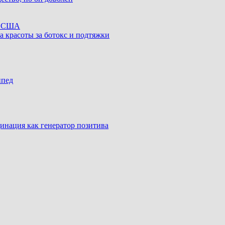
ке США
а красоты за ботокс и подтяжки
ипед
инация как генератор позитива