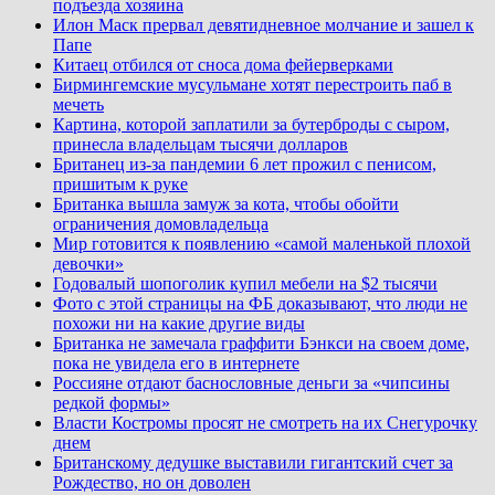
подъезда хозяина
Илон Маск прервал девятидневное молчание и зашел к
Папе
Китаец отбился от сноса дома фейерверками
Бирмингемские мусульмане хотят перестроить паб в
мечеть
Картина, которой заплатили за бутерброды с сыром,
принесла владельцам тысячи долларов
Британец из-за пандемии 6 лет прожил с пенисом,
пришитым к руке
Британка вышла замуж за кота, чтобы обойти
ограничения домовладельца
Мир готовится к появлению «самой маленькой плохой
девочки»
Годовалый шопоголик купил мебели на $2 тысячи
Фото с этой страницы на ФБ доказывают, что люди не
похожи ни на какие другие виды
Британка не замечала граффити Бэнкси на своем доме,
пока не увидела его в интернете
Россияне отдают баснословные деньги за «чипсины
редкой формы»
Власти Костромы просят не смотреть на их Снегурочку
днем
Британскому дедушке выставили гигантский счет за
Рождество, но он доволен