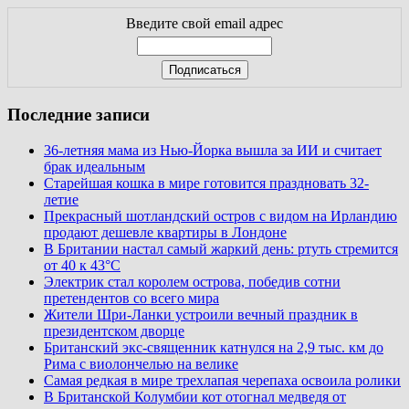
Введите свой email адрес
Последние записи
36-летняя мама из Нью-Йорка вышла за ИИ и считает
брак идеальным
Старейшая кошка в мире готовится праздновать 32-
летие
Прекрасный шотландский остров с видом на Ирландию
продают дешевле квартиры в Лондоне
В Британии настал самый жаркий день: ртуть стремится
от 40 к 43°C
Электрик стал королем острова, победив сотни
претендентов со всего мира
Жители Шри-Ланки устроили вечный праздник в
президентском дворце
Британский экс-священник катнулся на 2,9 тыс. км до
Рима с виолончелью на велике
Самая редкая в мире трехлапая черепаха освоила ролики
В Британской Колумбии кот отогнал медведя от