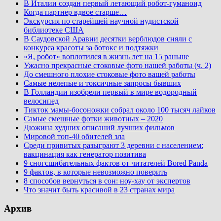
В Италии создан первый летающий робот-гуманоид
Когда партнер вдвое старше…
Экскурсия по старейшей научной нудистской
библиотеке США
В Саудовской Аравии десятки верблюдов сняли с
конкурса красоты за ботокс и подтяжки
«Я, робот» воплотился в жизнь лет на 15 раньше
Ужасно прекрасные стоковые фото нашей работы (ч. 2)
До смешного плохие стоковые фото вашей работы
Самые нелепые и токсичные запросы бывших
В Голландии изобрели первый в мире водородный
велосипед
Тикток мамы-босоножки собрал около 100 тысяч лайков
Самые смешные фотки животных – 2020
Дюжина худших описаний лучших фильмов
Мировой топ-40 обителей зла
Среди привитых разыграют 3 деревни с населением:
вакцинация как генератор позитива
9 сногсшибательных фактов от читателей Bored Panda
9 фактов, в которые невозможно поверить
8 способов вернуться в сон: ноу-хау от экспертов
Что значит быть красивой в 23 странах мира
Архив