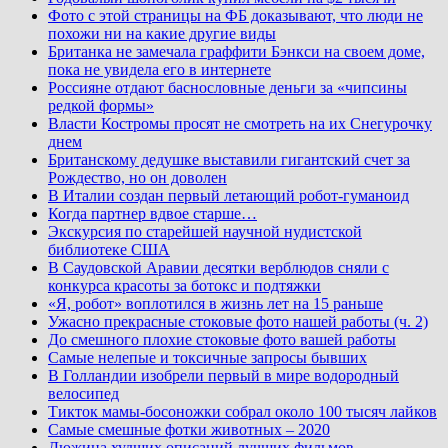
Фото с этой страницы на ФБ доказывают, что люди не
похожи ни на какие другие виды
Британка не замечала граффити Бэнкси на своем доме,
пока не увидела его в интернете
Россияне отдают баснословные деньги за «чипсины
редкой формы»
Власти Костромы просят не смотреть на их Снегурочку
днем
Британскому дедушке выставили гигантский счет за
Рождество, но он доволен
В Италии создан первый летающий робот-гуманоид
Когда партнер вдвое старше…
Экскурсия по старейшей научной нудистской
библиотеке США
В Саудовской Аравии десятки верблюдов сняли с
конкурса красоты за ботокс и подтяжки
«Я, робот» воплотился в жизнь лет на 15 раньше
Ужасно прекрасные стоковые фото нашей работы (ч. 2)
До смешного плохие стоковые фото вашей работы
Самые нелепые и токсичные запросы бывших
В Голландии изобрели первый в мире водородный
велосипед
Тикток мамы-босоножки собрал около 100 тысяч лайков
Самые смешные фотки животных – 2020
Дюжина худших описаний лучших фильмов