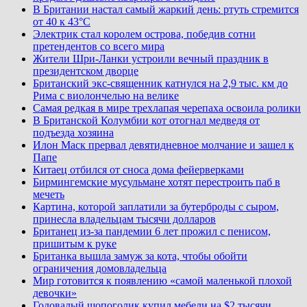
В Британии настал самый жаркий день: ртуть стремится
от 40 к 43°C
Электрик стал королем острова, победив сотни
претендентов со всего мира
Жители Шри-Ланки устроили вечный праздник в
президентском дворце
Британский экс-священник катнулся на 2,9 тыс. км до
Рима с виолончелью на велике
Самая редкая в мире трехлапая черепаха освоила ролики
В Британской Колумбии кот отогнал медведя от
подъезда хозяина
Илон Маск прервал девятидневное молчание и зашел к
Папе
Китаец отбился от сноса дома фейерверками
Бирмингемские мусульмане хотят перестроить паб в
мечеть
Картина, которой заплатили за бутерброды с сыром,
принесла владельцам тысячи долларов
Британец из-за пандемии 6 лет прожил с пенисом,
пришитым к руке
Британка вышла замуж за кота, чтобы обойти
ограничения домовладельца
Мир готовится к появлению «самой маленькой плохой
девочки»
Годовалый шопоголик купил мебели на $2 тысячи