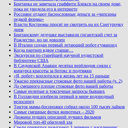
Британка не замечала граффити Бэнкси на своем доме,
пока не увидела его в интернете
Россияне отдают баснословные деньги за «чипсины
редкой формы»
Власти Костромы просят не смотреть на их Снегурочку
днем
Британскому дедушке выставили гигантский счет за
Рождество, но он доволен
В Италии создан первый летающий робот-гуманоид
Когда партнер вдвое старше…
Экскурсия по старейшей научной нудистской
библиотеке США
В Саудовской Аравии десятки верблюдов сняли с
конкурса красоты за ботокс и подтяжки
«Я, робот» воплотился в жизнь лет на 15 раньше
Ужасно прекрасные стоковые фото нашей работы (ч. 2)
До смешного плохие стоковые фото вашей работы
Самые нелепые и токсичные запросы бывших
В Голландии изобрели первый в мире водородный
велосипед
Тикток мамы-босоножки собрал около 100 тысяч лайков
Самые смешные фотки животных – 2020
Дюжина худших описаний лучших фильмов
Мировой топ-40 обителей зла
Среди привитых разыграют 3 деревни с населением: