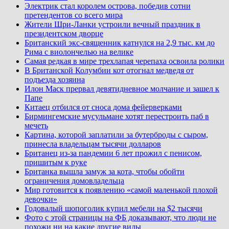
Электрик стал королем острова, победив сотни
претендентов со всего мира
Жители Шри-Ланки устроили вечный праздник в
президентском дворце
Британский экс-священник катнулся на 2,9 тыс. км до
Рима с виолончелью на велике
Самая редкая в мире трехлапая черепаха освоила ролики
В Британской Колумбии кот отогнал медведя от
подъезда хозяина
Илон Маск прервал девятидневное молчание и зашел к
Папе
Китаец отбился от сноса дома фейерверками
Бирмингемские мусульмане хотят перестроить паб в
мечеть
Картина, которой заплатили за бутерброды с сыром,
принесла владельцам тысячи долларов
Британец из-за пандемии 6 лет прожил с пенисом,
пришитым к руке
Британка вышла замуж за кота, чтобы обойти
ограничения домовладельца
Мир готовится к появлению «самой маленькой плохой
девочки»
Годовалый шопоголик купил мебели на $2 тысячи
Фото с этой страницы на ФБ доказывают, что люди не
похожи ни на какие другие виды