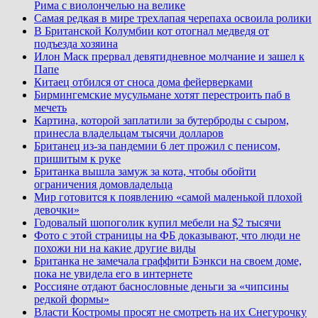
Рима с виолончелью на велике
Самая редкая в мире трехлапая черепаха освоила ролики
В Британской Колумбии кот отогнал медведя от
подъезда хозяина
Илон Маск прервал девятидневное молчание и зашел к
Папе
Китаец отбился от сноса дома фейерверками
Бирмингемские мусульмане хотят перестроить паб в
мечеть
Картина, которой заплатили за бутерброды с сыром,
принесла владельцам тысячи долларов
Британец из-за пандемии 6 лет прожил с пенисом,
пришитым к руке
Британка вышла замуж за кота, чтобы обойти
ограничения домовладельца
Мир готовится к появлению «самой маленькой плохой
девочки»
Годовалый шопоголик купил мебели на $2 тысячи
Фото с этой страницы на ФБ доказывают, что люди не
похожи ни на какие другие виды
Британка не замечала граффити Бэнкси на своем доме,
пока не увидела его в интернете
Россияне отдают баснословные деньги за «чипсины
редкой формы»
Власти Костромы просят не смотреть на их Снегурочку