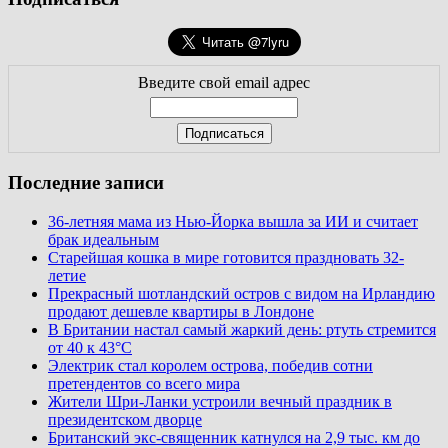
Введите свой email адрес
Последние записи
36-летняя мама из Нью-Йорка вышла за ИИ и считает
брак идеальным
Старейшая кошка в мире готовится праздновать 32-
летие
Прекрасный шотландский остров с видом на Ирландию
продают дешевле квартиры в Лондоне
В Британии настал самый жаркий день: ртуть стремится
от 40 к 43°C
Электрик стал королем острова, победив сотни
претендентов со всего мира
Жители Шри-Ланки устроили вечный праздник в
президентском дворце
Британский экс-священник катнулся на 2,9 тыс. км до