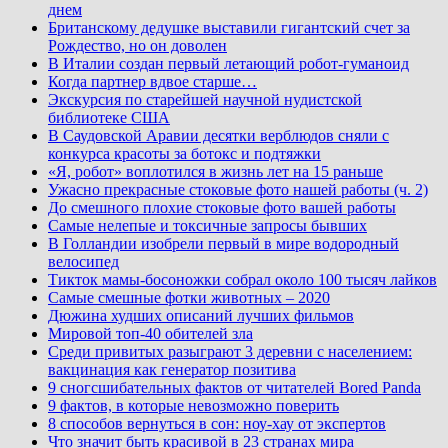
днем
Британскому дедушке выставили гигантский счет за
Рождество, но он доволен
В Италии создан первый летающий робот-гуманоид
Когда партнер вдвое старше…
Экскурсия по старейшей научной нудистской
библиотеке США
В Саудовской Аравии десятки верблюдов сняли с
конкурса красоты за ботокс и подтяжки
«Я, робот» воплотился в жизнь лет на 15 раньше
Ужасно прекрасные стоковые фото нашей работы (ч. 2)
До смешного плохие стоковые фото вашей работы
Самые нелепые и токсичные запросы бывших
В Голландии изобрели первый в мире водородный
велосипед
Тикток мамы-босоножки собрал около 100 тысяч лайков
Самые смешные фотки животных – 2020
Дюжина худших описаний лучших фильмов
Мировой топ-40 обителей зла
Среди привитых разыграют 3 деревни с населением:
вакцинация как генератор позитива
9 сногсшибательных фактов от читателей Bored Panda
9 фактов, в которые невозможно поверить
8 способов вернуться в сон: ноу-хау от экспертов
Что значит быть красивой в 23 странах мира