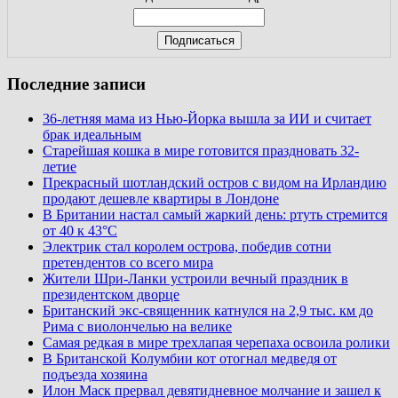
Последние записи
36-летняя мама из Нью-Йорка вышла за ИИ и считает
брак идеальным
Старейшая кошка в мире готовится праздновать 32-
летие
Прекрасный шотландский остров с видом на Ирландию
продают дешевле квартиры в Лондоне
В Британии настал самый жаркий день: ртуть стремится
от 40 к 43°C
Электрик стал королем острова, победив сотни
претендентов со всего мира
Жители Шри-Ланки устроили вечный праздник в
президентском дворце
Британский экс-священник катнулся на 2,9 тыс. км до
Рима с виолончелью на велике
Самая редкая в мире трехлапая черепаха освоила ролики
В Британской Колумбии кот отогнал медведя от
подъезда хозяина
Илон Маск прервал девятидневное молчание и зашел к