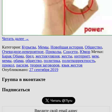
Читать далее
→
Категория:
Курьезы
,
Мемы
,
Новейшая история
,
Общество
,
Очевидное-невероятное
,
Приколы
,
Соцсети
,
Юмор
Метки:
Барак Обама
,
бред
,
жестикуляция
,
жесты
,
интернет
,
мем
,
мемы
,
обама
,
общество
,
политика
,
политкорректность
,
прикол
,
расизм
,
теория заговоров
,
язык жестов
Опубликовано:
27 сентября 2019
Группа в вконтакте
Подписаться
Введите свой email адрес