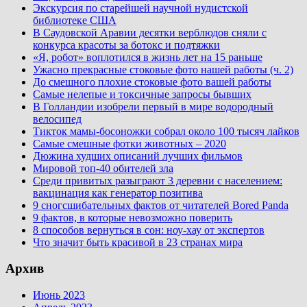
Экскурсия по старейшей научной нудистской
библиотеке США
В Саудовской Аравии десятки верблюдов сняли с
конкурса красоты за ботокс и подтяжки
«Я, робот» воплотился в жизнь лет на 15 раньше
Ужасно прекрасные стоковые фото нашей работы (ч. 2)
До смешного плохие стоковые фото вашей работы
Самые нелепые и токсичные запросы бывших
В Голландии изобрели первый в мире водородный
велосипед
Тикток мамы-босоножки собрал около 100 тысяч лайков
Самые смешные фотки животных – 2020
Дюжина худших описаний лучших фильмов
Мировой топ-40 обителей зла
Среди привитых разыграют 3 деревни с населением:
вакцинация как генератор позитива
9 сногсшибательных фактов от читателей Bored Panda
9 фактов, в которые невозможно поверить
8 способов вернуться в сон: ноу-хау от экспертов
Что значит быть красивой в 23 странах мира
Архив
Июнь 2023