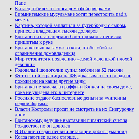
Папе
Китаец отбился от сноса дома фейерверками
Бирмингемские мусульмане хотят перестроить паб в
мечеть
Картина, которой заплатили за бутерброды с сыром,
принесла владельцам тысячи долларов
Британец из-за пандемии 6 лет прожил с пенисом,
пришитым к руке
Британка вышла замуж за кота, чтобы обойти
ограничения домовладельца
Мир готовится к появлению «самой маленькой плохой
девочки»
Годовалый шопоголик купил мебели на $2 тысячи
Фото с этой страницы на ФБ доказывают, что люди не
похожи ни на какие другие виды
Британка не замечала граффити Бэнкси на своем доме,
пока не увидела его в интернете
Россияне отдают баснословные деньги за «чипсины
редкой формы»
Власти Костромы просят не смотреть на их Снегурочку
днем
Британскому дедушке выставили гигантский счет за
Рождество, но он доволен
В Италии создан первый летающий робот-гуманоид
Когда партнер вдвое старше…