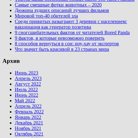
Самые смешные фотки животных – 2020
Дюжина худших описаний лучших фильмов
Мировой топ-40 обителей зла
Среди привитых разыграют 3 деревни с населением:
вакцинация как генератор позитива
9 сногсшибательных фактов от читателей Bored Panda
9 фактов, в которые невозможно поверить
8 способов вернуться в сон: ноу-хау от экспертов
Что значит быть красивой в 23 странах мира
Архив
Июнь 2023
Апрель 2023
Август 2022
Июль 2022
Июнь 2022
Май 2022
Апрель 2022
Февраль 2022
Январь 2022
Декабрь 2021
Ноябрь 2021
Октябрь 2021