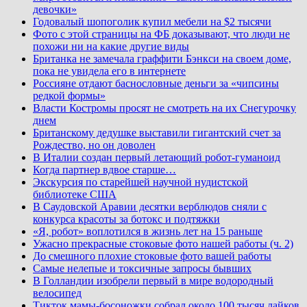
девочки»
Годовалый шопоголик купил мебели на $2 тысячи
Фото с этой страницы на ФБ доказывают, что люди не
похожи ни на какие другие виды
Британка не замечала граффити Бэнкси на своем доме,
пока не увидела его в интернете
Россияне отдают баснословные деньги за «чипсины
редкой формы»
Власти Костромы просят не смотреть на их Снегурочку
днем
Британскому дедушке выставили гигантский счет за
Рождество, но он доволен
В Италии создан первый летающий робот-гуманоид
Когда партнер вдвое старше…
Экскурсия по старейшей научной нудистской
библиотеке США
В Саудовской Аравии десятки верблюдов сняли с
конкурса красоты за ботокс и подтяжки
«Я, робот» воплотился в жизнь лет на 15 раньше
Ужасно прекрасные стоковые фото нашей работы (ч. 2)
До смешного плохие стоковые фото вашей работы
Самые нелепые и токсичные запросы бывших
В Голландии изобрели первый в мире водородный
велосипед
Тикток мамы-босоножки собрал около 100 тысяч лайков