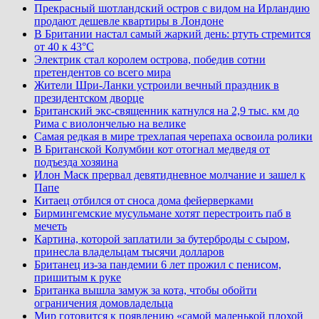
Прекрасный шотландский остров с видом на Ирландию
продают дешевле квартиры в Лондоне
В Британии настал самый жаркий день: ртуть стремится
от 40 к 43°C
Электрик стал королем острова, победив сотни
претендентов со всего мира
Жители Шри-Ланки устроили вечный праздник в
президентском дворце
Британский экс-священник катнулся на 2,9 тыс. км до
Рима с виолончелью на велике
Самая редкая в мире трехлапая черепаха освоила ролики
В Британской Колумбии кот отогнал медведя от
подъезда хозяина
Илон Маск прервал девятидневное молчание и зашел к
Папе
Китаец отбился от сноса дома фейерверками
Бирмингемские мусульмане хотят перестроить паб в
мечеть
Картина, которой заплатили за бутерброды с сыром,
принесла владельцам тысячи долларов
Британец из-за пандемии 6 лет прожил с пенисом,
пришитым к руке
Британка вышла замуж за кота, чтобы обойти
ограничения домовладельца
Мир готовится к появлению «самой маленькой плохой