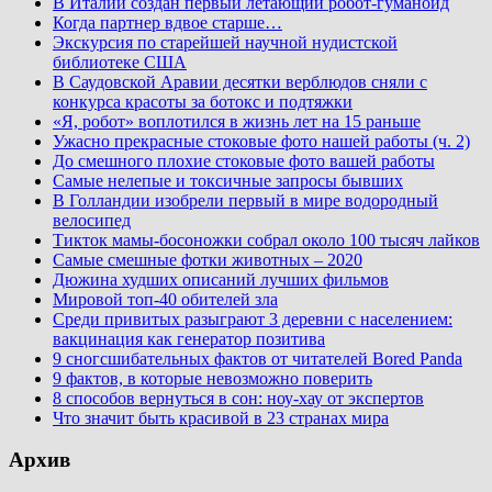
В Италии создан первый летающий робот-гуманоид
Когда партнер вдвое старше…
Экскурсия по старейшей научной нудистской
библиотеке США
В Саудовской Аравии десятки верблюдов сняли с
конкурса красоты за ботокс и подтяжки
«Я, робот» воплотился в жизнь лет на 15 раньше
Ужасно прекрасные стоковые фото нашей работы (ч. 2)
До смешного плохие стоковые фото вашей работы
Самые нелепые и токсичные запросы бывших
В Голландии изобрели первый в мире водородный
велосипед
Тикток мамы-босоножки собрал около 100 тысяч лайков
Самые смешные фотки животных – 2020
Дюжина худших описаний лучших фильмов
Мировой топ-40 обителей зла
Среди привитых разыграют 3 деревни с населением:
вакцинация как генератор позитива
9 сногсшибательных фактов от читателей Bored Panda
9 фактов, в которые невозможно поверить
8 способов вернуться в сон: ноу-хау от экспертов
Что значит быть красивой в 23 странах мира
Архив