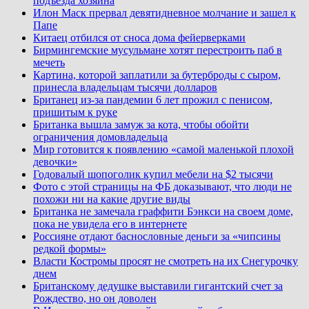
подъезда хозяина
Илон Маск прервал девятидневное молчание и зашел к
Папе
Китаец отбился от сноса дома фейерверками
Бирмингемские мусульмане хотят перестроить паб в
мечеть
Картина, которой заплатили за бутерброды с сыром,
принесла владельцам тысячи долларов
Британец из-за пандемии 6 лет прожил с пенисом,
пришитым к руке
Британка вышла замуж за кота, чтобы обойти
ограничения домовладельца
Мир готовится к появлению «самой маленькой плохой
девочки»
Годовалый шопоголик купил мебели на $2 тысячи
Фото с этой страницы на ФБ доказывают, что люди не
похожи ни на какие другие виды
Британка не замечала граффити Бэнкси на своем доме,
пока не увидела его в интернете
Россияне отдают баснословные деньги за «чипсины
редкой формы»
Власти Костромы просят не смотреть на их Снегурочку
днем
Британскому дедушке выставили гигантский счет за
Рождество, но он доволен