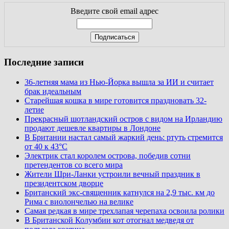
Введите свой email адрес
Последние записи
36-летняя мама из Нью-Йорка вышла за ИИ и считает
брак идеальным
Старейшая кошка в мире готовится праздновать 32-
летие
Прекрасный шотландский остров с видом на Ирландию
продают дешевле квартиры в Лондоне
В Британии настал самый жаркий день: ртуть стремится
от 40 к 43°C
Электрик стал королем острова, победив сотни
претендентов со всего мира
Жители Шри-Ланки устроили вечный праздник в
президентском дворце
Британский экс-священник катнулся на 2,9 тыс. км до
Рима с виолончелью на велике
Самая редкая в мире трехлапая черепаха освоила ролики
В Британской Колумбии кот отогнал медведя от