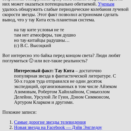
них может оказаться потенциально обитаемой.
Ученым
удалось обнаружить слабые периодические колебания лучевой
скорости звезды. Этот факт позволил астрономам сделать
вывод, что у тау Кита есть планетная система.
на тау ките условья не те
там нет атмосферы, там душно
но тау-китайцы радушны…
(с) В.С. Высоцкий
Вот интересно это байка перед концом света? Люди любят
поглумиться 🙂 или все-такие реальность?
Интересный факт:
Тау Кита
– достаточно
популярная звезда в фантастической литературе. С
50-х годов туда отправился не один десяток
экспедиций, организованных в том числе Айзеком
Азимовым, Робертом Хайнлайном, Сэмьюэлом
Делейни, Урсулой Ле Гуин, Дэном Симмонсом,
Артуром Кларком и другими.
Похожие записи:
Самые дорогие звезды телевидения
Новая звезда на Facebook — Дэйв Энгледоу