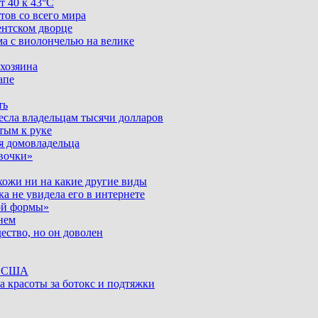
т 40 к 43°C
тов со всего мира
ентском дворце
ма с виолончелью на велике
 хозяина
апе
ть
несла владельцам тысячи долларов
тым к руке
я домовладельца
вочки»
хожи ни на какие другие виды
ка не увидела его в интернете
ой формы»
нем
ество, но он доволен
ке США
а красоты за ботокс и подтяжки