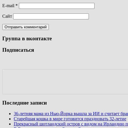
E-mail
*
Сайт
Группа в вконтакте
Подписаться
Последние записи
36-летняя мама из Нью-Йорка вышла за ИИ и считает бр
Старейшая кошка в мире готовится праздновать 32-летие
Прекрасный шотландский остров с видом на Ирландию п