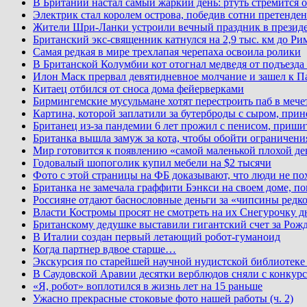
В Британии настал самый жаркий день: ртуть стремится о
Электрик стал королем острова, победив сотни претенден
Жители Шри-Ланки устроили вечный праздник в презид
Британский экс-священник катнулся на 2,9 тыс. км до Ри
Самая редкая в мире трехлапая черепаха освоила ролики
В Британской Колумбии кот отогнал медведя от подъезда
Илон Маск прервал девятидневное молчание и зашел к П
Китаец отбился от сноса дома фейерверками
Бирмингемские мусульмане хотят перестроить паб в мече
Картина, которой заплатили за бутерброды с сыром, при
Британец из-за пандемии 6 лет прожил с пенисом, приши
Британка вышла замуж за кота, чтобы обойти ограничени
Мир готовится к появлению «самой маленькой плохой де
Годовалый шопоголик купил мебели на $2 тысячи
Фото с этой страницы на ФБ доказывают, что люди не по
Британка не замечала граффити Бэнкси на своем доме, по
Россияне отдают баснословные деньги за «чипсины редк
Власти Костромы просят не смотреть на их Снегурочку д
Британскому дедушке выставили гигантский счет за Рожд
В Италии создан первый летающий робот-гуманоид
Когда партнер вдвое старше…
Экскурсия по старейшей научной нудистской библиоте
В Саудовской Аравии десятки верблюдов сняли с конкурс
«Я, робот» воплотился в жизнь лет на 15 раньше
Ужасно прекрасные стоковые фото нашей работы (ч. 2)