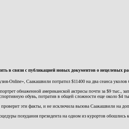
ть в связи с публикацией новых документов о нецелевых ра
зия-Online», Саакашвили потратил $11400 на два сеанса уколов
 портрет обнаженной американской актрисы почти за $9 тыс., 
спортивную обувь, потратив в общей сложности еще около $4 ты
е проверит эти факты, и не исключила вызова Саакашвили на доп
оцедуры похудания президента на одном из курортов обошлись ка