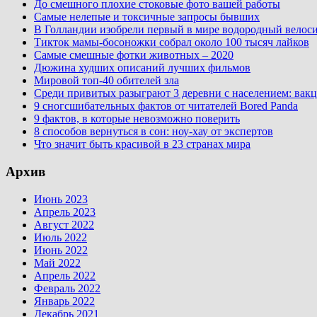
До смешного плохие стоковые фото вашей работы
Самые нелепые и токсичные запросы бывших
В Голландии изобрели первый в мире водородный велос
Тикток мамы-босоножки собрал около 100 тысяч лайков
Самые смешные фотки животных – 2020
Дюжина худших описаний лучших фильмов
Мировой топ-40 обителей зла
Среди привитых разыграют 3 деревни с населением: вакц
9 сногсшибательных фактов от читателей Bored Panda
9 фактов, в которые невозможно поверить
8 способов вернуться в сон: ноу-хау от экспертов
Что значит быть красивой в 23 странах мира
Архив
Июнь 2023
Апрель 2023
Август 2022
Июль 2022
Июнь 2022
Май 2022
Апрель 2022
Февраль 2022
Январь 2022
Декабрь 2021