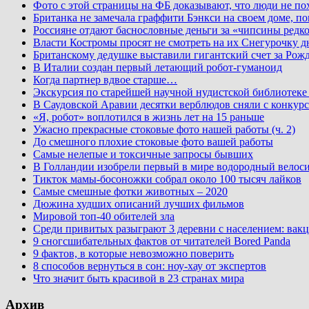
Фото с этой страницы на ФБ доказывают, что люди не по
Британка не замечала граффити Бэнкси на своем доме, по
Россияне отдают баснословные деньги за «чипсины редк
Власти Костромы просят не смотреть на их Снегурочку д
Британскому дедушке выставили гигантский счет за Рожд
В Италии создан первый летающий робот-гуманоид
Когда партнер вдвое старше…
Экскурсия по старейшей научной нудистской библиоте
В Саудовской Аравии десятки верблюдов сняли с конкурс
«Я, робот» воплотился в жизнь лет на 15 раньше
Ужасно прекрасные стоковые фото нашей работы (ч. 2)
До смешного плохие стоковые фото вашей работы
Самые нелепые и токсичные запросы бывших
В Голландии изобрели первый в мире водородный велос
Тикток мамы-босоножки собрал около 100 тысяч лайков
Самые смешные фотки животных – 2020
Дюжина худших описаний лучших фильмов
Мировой топ-40 обителей зла
Среди привитых разыграют 3 деревни с населением: вакц
9 сногсшибательных фактов от читателей Bored Panda
9 фактов, в которые невозможно поверить
8 способов вернуться в сон: ноу-хау от экспертов
Что значит быть красивой в 23 странах мира
Архив