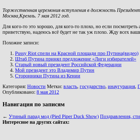
Торжественная церемония вступления в должность Президент
Москва,Кремль. 7 мая 2012 год.
Для кого-то это хорошо, для кого-то плохо, но если посмотре
приветствую, надеюсь всё будет не так уж плохо. Жду всех ва
Похожие записи:
Pussy Riot спели на Красной площади про Путина(видео)
Штаб Путина принял предложение «Лиги избирателей»
Старый новый президент Российской Федерации
Мой президент это Владимир Путин
Сторонники Путина из Кении
Категория:
Новости
Метки:
власть
,
государство
,
инаугурация
,
Опубликовано:
8 мая 2012
Навигация по записям
←
Утиный парад мод (Pied Piper Duck Show)
Поздравления, сти
Интересное на других сайтах: