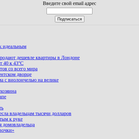
Введите свой email адрес
ак идеальным
родают дешевле квартиры в Лондоне
т 40 к 43°C
тов со всего мира
ентском дворце
ма с виолончелью на велике
 хозяина
апе
ть
несла владельцам тысячи долларов
тым к руке
я домовладельца
вочки»