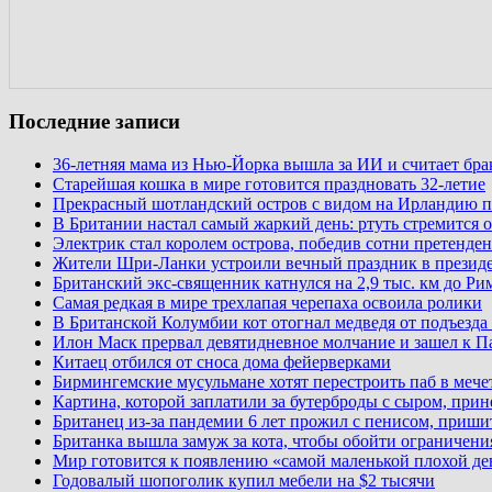
Последние записи
36-летняя мама из Нью-Йорка вышла за ИИ и считает бр
Старейшая кошка в мире готовится праздновать 32-летие
Прекрасный шотландский остров с видом на Ирландию п
В Британии настал самый жаркий день: ртуть стремится о
Электрик стал королем острова, победив сотни претенден
Жители Шри-Ланки устроили вечный праздник в презид
Британский экс-священник катнулся на 2,9 тыс. км до Ри
Самая редкая в мире трехлапая черепаха освоила ролики
В Британской Колумбии кот отогнал медведя от подъезда
Илон Маск прервал девятидневное молчание и зашел к П
Китаец отбился от сноса дома фейерверками
Бирмингемские мусульмане хотят перестроить паб в мече
Картина, которой заплатили за бутерброды с сыром, при
Британец из-за пандемии 6 лет прожил с пенисом, приши
Британка вышла замуж за кота, чтобы обойти ограничени
Мир готовится к появлению «самой маленькой плохой де
Годовалый шопоголик купил мебели на $2 тысячи