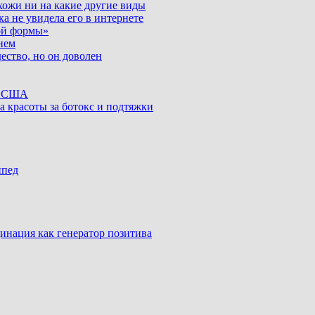
хожи ни на какие другие виды
ка не увидела его в интернете
ой формы»
нем
ество, но он доволен
ке США
а красоты за ботокс и подтяжки
ипед
инация как генератор позитива