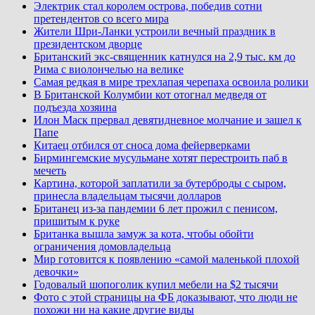
Электрик стал королем острова, победив сотни
претендентов со всего мира
Жители Шри-Ланки устроили вечный праздник в
президентском дворце
Британский экс-священник катнулся на 2,9 тыс. км до
Рима с виолончелью на велике
Самая редкая в мире трехлапая черепаха освоила ролики
В Британской Колумбии кот отогнал медведя от
подъезда хозяина
Илон Маск прервал девятидневное молчание и зашел к
Папе
Китаец отбился от сноса дома фейерверками
Бирмингемские мусульмане хотят перестроить паб в
мечеть
Картина, которой заплатили за бутерброды с сыром,
принесла владельцам тысячи долларов
Британец из-за пандемии 6 лет прожил с пенисом,
пришитым к руке
Британка вышла замуж за кота, чтобы обойти
ограничения домовладельца
Мир готовится к появлению «самой маленькой плохой
девочки»
Годовалый шопоголик купил мебели на $2 тысячи
Фото с этой страницы на ФБ доказывают, что люди не
похожи ни на какие другие виды