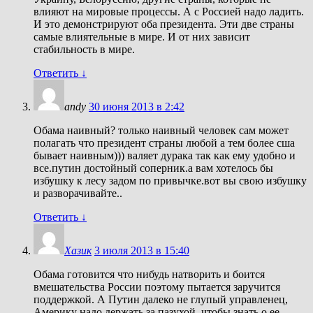
влияют на мировые процессы. А с Россией надо ладить.
И это демонстрируют оба президента. Эти две страны
самые влиятельные в мире. И от них зависит
стабильность в мире.
Ответить
↓
andy
30 июня 2013 в 2:42
Обама наивный? только наивный человек сам может
полагать что президент страны любой а тем более сша
бывает наивным))) валяет дурака так как ему удобно и
все.путин достойный соперник.а вам хотелось бы
избушку к лесу задом по привычке.вот вы свою избушку
и разворачивайте..
Ответить
↓
Хазик
3 июля 2013 в 15:40
Обама готовится что нибудь натворить и боится
вмешательства России поэтому пытается заручится
поддержкой. А Путин далеко не глупый управленец,
Америку надо держать за пазухой, чтобы знать о ее