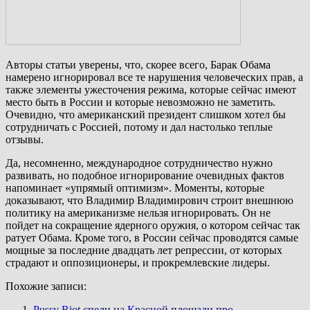
Авторы статьи уверены, что, скорее всего, Барак Обама
намерено игнорировал все те нарушения человеческих прав, а
также элементы ужесточения режима, которые сейчас имеют
место быть в России и которые невозможно не заметить.
Очевидно, что американский президент слишком хотел бы
сотрудничать с Россией, потому и дал настолько теплые
отзывы.
Да, несомненно, международное сотрудничество нужно
развивать, но подобное игнорирование очевидных фактов
напоминает «упрямый оптимизм». Моменты, которые
доказывают, что Владимир Владимирович строит внешнюю
политику на американизме нельзя игнорировать. Он не
пойдет на сокращение ядерного оружия, о котором сейчас так
ратует Обама. Кроме того, в России сейчас проводятся самые
мощные за последние двадцать лет репрессии, от которых
страдают и оппозиционеры, и прокремлевские лидеры.
Похожие записи:
Pussy Riot спели на Красной площади про