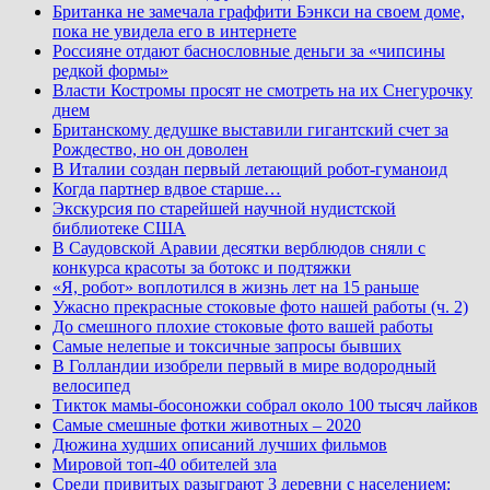
Британка не замечала граффити Бэнкси на своем доме,
пока не увидела его в интернете
Россияне отдают баснословные деньги за «чипсины
редкой формы»
Власти Костромы просят не смотреть на их Снегурочку
днем
Британскому дедушке выставили гигантский счет за
Рождество, но он доволен
В Италии создан первый летающий робот-гуманоид
Когда партнер вдвое старше…
Экскурсия по старейшей научной нудистской
библиотеке США
В Саудовской Аравии десятки верблюдов сняли с
конкурса красоты за ботокс и подтяжки
«Я, робот» воплотился в жизнь лет на 15 раньше
Ужасно прекрасные стоковые фото нашей работы (ч. 2)
До смешного плохие стоковые фото вашей работы
Самые нелепые и токсичные запросы бывших
В Голландии изобрели первый в мире водородный
велосипед
Тикток мамы-босоножки собрал около 100 тысяч лайков
Самые смешные фотки животных – 2020
Дюжина худших описаний лучших фильмов
Мировой топ-40 обителей зла
Среди привитых разыграют 3 деревни с населением: