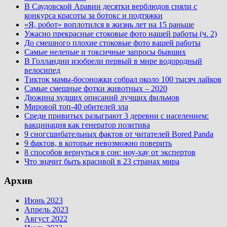
В Саудовской Аравии десятки верблюдов сняли с
конкурса красоты за ботокс и подтяжки
«Я, робот» воплотился в жизнь лет на 15 раньше
Ужасно прекрасные стоковые фото нашей работы (ч. 2)
До смешного плохие стоковые фото вашей работы
Самые нелепые и токсичные запросы бывших
В Голландии изобрели первый в мире водородный
велосипед
Тикток мамы-босоножки собрал около 100 тысяч лайков
Самые смешные фотки животных – 2020
Дюжина худших описаний лучших фильмов
Мировой топ-40 обителей зла
Среди привитых разыграют 3 деревни с населением:
вакцинация как генератор позитива
9 сногсшибательных фактов от читателей Bored Panda
9 фактов, в которые невозможно поверить
8 способов вернуться в сон: ноу-хау от экспертов
Что значит быть красивой в 23 странах мира
Архив
Июнь 2023
Апрель 2023
Август 2022