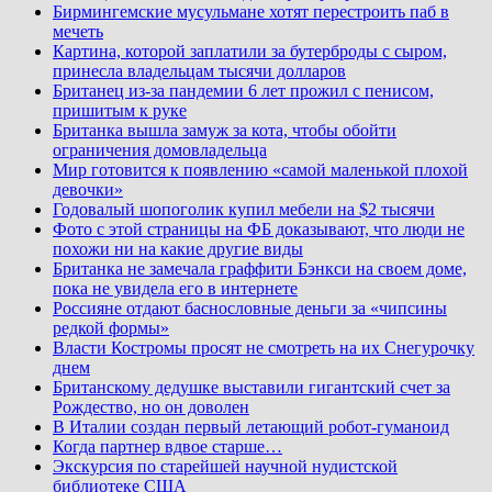
Бирмингемские мусульмане хотят перестроить паб в
мечеть
Картина, которой заплатили за бутерброды с сыром,
принесла владельцам тысячи долларов
Британец из-за пандемии 6 лет прожил с пенисом,
пришитым к руке
Британка вышла замуж за кота, чтобы обойти
ограничения домовладельца
Мир готовится к появлению «самой маленькой плохой
девочки»
Годовалый шопоголик купил мебели на $2 тысячи
Фото с этой страницы на ФБ доказывают, что люди не
похожи ни на какие другие виды
Британка не замечала граффити Бэнкси на своем доме,
пока не увидела его в интернете
Россияне отдают баснословные деньги за «чипсины
редкой формы»
Власти Костромы просят не смотреть на их Снегурочку
днем
Британскому дедушке выставили гигантский счет за
Рождество, но он доволен
В Италии создан первый летающий робот-гуманоид
Когда партнер вдвое старше…
Экскурсия по старейшей научной нудистской
библиотеке США