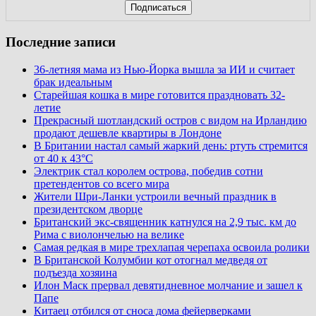
Последние записи
36-летняя мама из Нью-Йорка вышла за ИИ и считает
брак идеальным
Старейшая кошка в мире готовится праздновать 32-
летие
Прекрасный шотландский остров с видом на Ирландию
продают дешевле квартиры в Лондоне
В Британии настал самый жаркий день: ртуть стремится
от 40 к 43°C
Электрик стал королем острова, победив сотни
претендентов со всего мира
Жители Шри-Ланки устроили вечный праздник в
президентском дворце
Британский экс-священник катнулся на 2,9 тыс. км до
Рима с виолончелью на велике
Самая редкая в мире трехлапая черепаха освоила ролики
В Британской Колумбии кот отогнал медведя от
подъезда хозяина
Илон Маск прервал девятидневное молчание и зашел к
Папе
Китаец отбился от сноса дома фейерверками