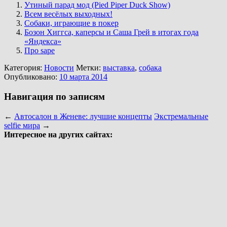
Утиный парад мод (Pied Piper Duck Show)
Всем весёлых выходных!
Собаки, играющие в покер
Бозон Хиггса, каперсы и Саша Грей в итогах года
«Яндекса»
Про sape
Категория:
Новости
Метки:
выставка
,
собака
Опубликовано:
10 марта 2014
Навигация по записям
←
Автосалон в Женеве: лучшие концепты
Экстремальные
selfie мира
→
Интересное на других сайтах: