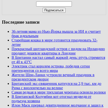
Последние записи
36-летняя мама из Нью-Йорка вышла за ИИ и считает
брак идеальным
Старейшая кошка в мире готовится праздновать 32-
летие
Прекрасный шотландский остров с видом на Ирландию
продают дешевле квартиры в Лондоне
В Британии настал самый жаркий день: ртуть стремится
от 40 к 43°C
Электрик стал королем острова, победив сотни
претендентов со всего мира
Жители Шри-Ланки устроили вечный праздник в
президентском дворце
Британский экс-священник катнулся на 2,9 тыс. км до
Рима с виолончелью на велике
Самая редкая в мире трехлапая черепаха освоила ролики
В Британской Колумбии кот отогнал медведя от
подъезда хозяина
Илон Маск прервал девятидневное молчание и зашел к