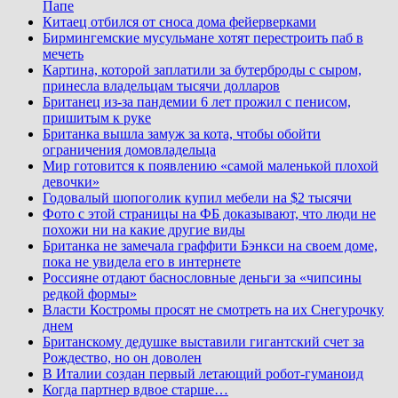
Папе
Китаец отбился от сноса дома фейерверками
Бирмингемские мусульмане хотят перестроить паб в
мечеть
Картина, которой заплатили за бутерброды с сыром,
принесла владельцам тысячи долларов
Британец из-за пандемии 6 лет прожил с пенисом,
пришитым к руке
Британка вышла замуж за кота, чтобы обойти
ограничения домовладельца
Мир готовится к появлению «самой маленькой плохой
девочки»
Годовалый шопоголик купил мебели на $2 тысячи
Фото с этой страницы на ФБ доказывают, что люди не
похожи ни на какие другие виды
Британка не замечала граффити Бэнкси на своем доме,
пока не увидела его в интернете
Россияне отдают баснословные деньги за «чипсины
редкой формы»
Власти Костромы просят не смотреть на их Снегурочку
днем
Британскому дедушке выставили гигантский счет за
Рождество, но он доволен
В Италии создан первый летающий робот-гуманоид
Когда партнер вдвое старше…