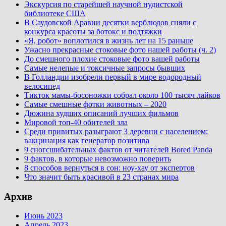
Экскурсия по старейшей научной нудистской
библиотеке США
В Саудовской Аравии десятки верблюдов сняли с
конкурса красоты за ботокс и подтяжки
«Я, робот» воплотился в жизнь лет на 15 раньше
Ужасно прекрасные стоковые фото нашей работы (ч. 2)
До смешного плохие стоковые фото вашей работы
Самые нелепые и токсичные запросы бывших
В Голландии изобрели первый в мире водородный
велосипед
Тикток мамы-босоножки собрал около 100 тысяч лайков
Самые смешные фотки животных – 2020
Дюжина худших описаний лучших фильмов
Мировой топ-40 обителей зла
Среди привитых разыграют 3 деревни с населением:
вакцинация как генератор позитива
9 сногсшибательных фактов от читателей Bored Panda
9 фактов, в которые невозможно поверить
8 способов вернуться в сон: ноу-хау от экспертов
Что значит быть красивой в 23 странах мира
Архив
Июнь 2023
Апрель 2023