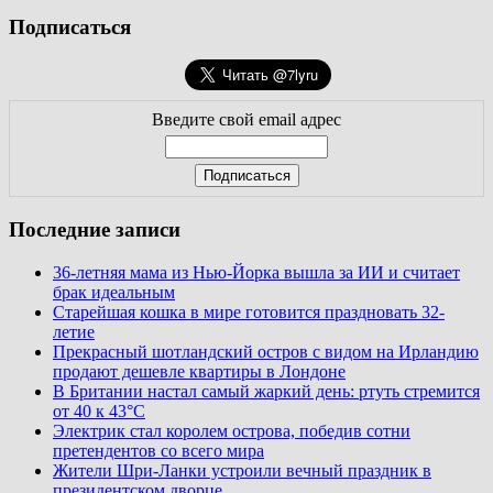
Подписаться
Введите свой email адрес
Последние записи
36-летняя мама из Нью-Йорка вышла за ИИ и считает
брак идеальным
Старейшая кошка в мире готовится праздновать 32-
летие
Прекрасный шотландский остров с видом на Ирландию
продают дешевле квартиры в Лондоне
В Британии настал самый жаркий день: ртуть стремится
от 40 к 43°C
Электрик стал королем острова, победив сотни
претендентов со всего мира
Жители Шри-Ланки устроили вечный праздник в
президентском дворце