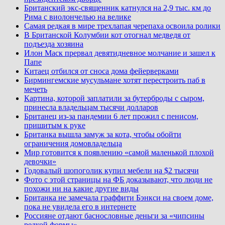
Британский экс-священник катнулся на 2,9 тыс. км до
Рима с виолончелью на велике
Самая редкая в мире трехлапая черепаха освоила ролики
В Британской Колумбии кот отогнал медведя от
подъезда хозяина
Илон Маск прервал девятидневное молчание и зашел к
Папе
Китаец отбился от сноса дома фейерверками
Бирмингемские мусульмане хотят перестроить паб в
мечеть
Картина, которой заплатили за бутерброды с сыром,
принесла владельцам тысячи долларов
Британец из-за пандемии 6 лет прожил с пенисом,
пришитым к руке
Британка вышла замуж за кота, чтобы обойти
ограничения домовладельца
Мир готовится к появлению «самой маленькой плохой
девочки»
Годовалый шопоголик купил мебели на $2 тысячи
Фото с этой страницы на ФБ доказывают, что люди не
похожи ни на какие другие виды
Британка не замечала граффити Бэнкси на своем доме,
пока не увидела его в интернете
Россияне отдают баснословные деньги за «чипсины
редкой формы»