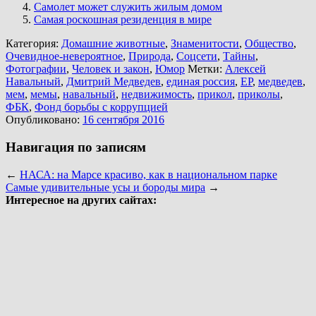
Самолет может служить жилым домом
Самая роскошная резиденция в мире
Категория:
Домашние животные
,
Знаменитости
,
Общество
,
Очевидное-невероятное
,
Природа
,
Соцсети
,
Тайны
,
Фотографии
,
Человек и закон
,
Юмор
Метки:
Алексей
Навальный
,
Дмитрий Медведев
,
единая россия
,
ЕР
,
медведев
,
мем
,
мемы
,
навальный
,
недвижимость
,
прикол
,
приколы
,
ФБК
,
Фонд борьбы с коррупцией
Опубликовано:
16 сентября 2016
Навигация по записям
←
НАСА: на Марсе красиво, как в национальном парке
Самые удивительные усы и бороды мира
→
Интересное на других сайтах: