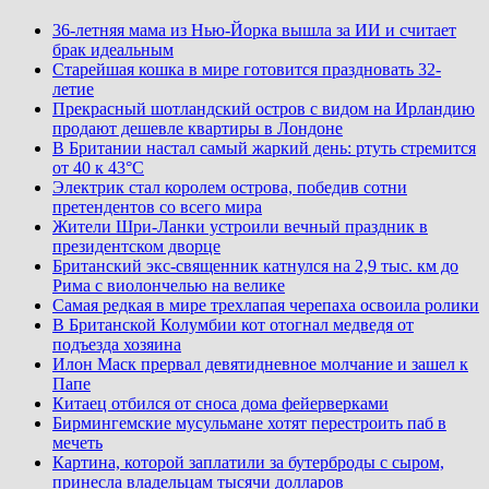
36-летняя мама из Нью-Йорка вышла за ИИ и считает
брак идеальным
Старейшая кошка в мире готовится праздновать 32-
летие
Прекрасный шотландский остров с видом на Ирландию
продают дешевле квартиры в Лондоне
В Британии настал самый жаркий день: ртуть стремится
от 40 к 43°C
Электрик стал королем острова, победив сотни
претендентов со всего мира
Жители Шри-Ланки устроили вечный праздник в
президентском дворце
Британский экс-священник катнулся на 2,9 тыс. км до
Рима с виолончелью на велике
Самая редкая в мире трехлапая черепаха освоила ролики
В Британской Колумбии кот отогнал медведя от
подъезда хозяина
Илон Маск прервал девятидневное молчание и зашел к
Папе
Китаец отбился от сноса дома фейерверками
Бирмингемские мусульмане хотят перестроить паб в
мечеть
Картина, которой заплатили за бутерброды с сыром,
принесла владельцам тысячи долларов