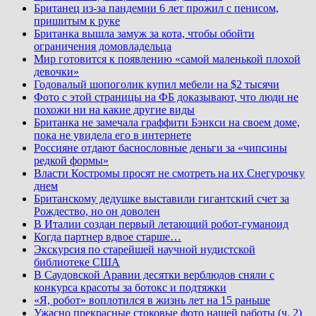
Британец из-за пандемии 6 лет прожил с пенисом,
пришитым к руке
Британка вышла замуж за кота, чтобы обойти
ограничения домовладельца
Мир готовится к появлению «самой маленькой плохой
девочки»
Годовалый шопоголик купил мебели на $2 тысячи
Фото с этой страницы на ФБ доказывают, что люди не
похожи ни на какие другие виды
Британка не замечала граффити Бэнкси на своем доме,
пока не увидела его в интернете
Россияне отдают баснословные деньги за «чипсины
редкой формы»
Власти Костромы просят не смотреть на их Снегурочку
днем
Британскому дедушке выставили гигантский счет за
Рождество, но он доволен
В Италии создан первый летающий робот-гуманоид
Когда партнер вдвое старше…
Экскурсия по старейшей научной нудистской
библиотеке США
В Саудовской Аравии десятки верблюдов сняли с
конкурса красоты за ботокс и подтяжки
«Я, робот» воплотился в жизнь лет на 15 раньше
Ужасно прекрасные стоковые фото нашей работы (ч. 2)