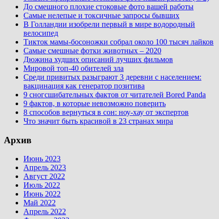
До смешного плохие стоковые фото вашей работы
Самые нелепые и токсичные запросы бывших
В Голландии изобрели первый в мире водородный
велосипед
Тикток мамы-босоножки собрал около 100 тысяч лайков
Самые смешные фотки животных – 2020
Дюжина худших описаний лучших фильмов
Мировой топ-40 обителей зла
Среди привитых разыграют 3 деревни с населением:
вакцинация как генератор позитива
9 сногсшибательных фактов от читателей Bored Panda
9 фактов, в которые невозможно поверить
8 способов вернуться в сон: ноу-хау от экспертов
Что значит быть красивой в 23 странах мира
Архив
Июнь 2023
Апрель 2023
Август 2022
Июль 2022
Июнь 2022
Май 2022
Апрель 2022