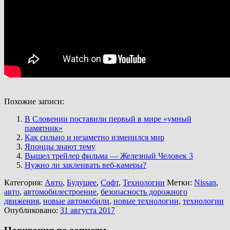
Похожие записи:
В Словении поставили первый в мире «умный
памятник»
Как сильно и незаметно изменился мир
Японцы знают тему
Вышел трейлер фильма — Железный Человек 3
Нужно ли заклеивать веб-камеры?
Категория:
Авто
,
Будущее
,
Софт
,
Технологии
Метки:
Nissan
,
авто
,
автомобилестроение
,
безопасность дорожного
движения
,
новые автомобили
,
новые технологии
,
технологии
Опубликовано:
31 августа 2017