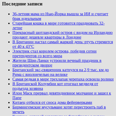
Последние записи
36-летняя мама из Нью-Йорка вышла за ИИ и считает
брак идеальным
Старейшая кошка в мире готовится праздновать 32-
летие
Прекрасный шотландский остров с видом на Ирландию
продают дешевле квартиры в Лондоне
В Британии настал самый жаркий день: ртуть стремится
от 40 к 43°C
Электрик стал королем острова, победив сотни
претендентов со всего мира
Жители Шри-Ланки устроили вечный праздник в
президентском дворце
Британский экс-священник катнулся на 2,9 тыс. км до
Рима с виолончелью на велике
Самая редкая в мире трехлапая черепаха освоила ролики
В Британской Колумбии кот отогнал медведя от
подъезда хозяина
Илон Маск прервал девятидневное молчание и зашел к
Папе
Китаец отбился от сноса дома фейерверками
Бирмингемские мусульмане хотят перестроить паб в
мечеть