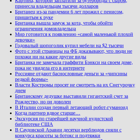
Картина, которой заплатили за бутерброды с сыром,
принесла владельцам тысячи долларов
Британец из-за пандемии 6 лет прожил с пенисом,
пришитым к руке
Британка вышла замуж за кота, чтобы обойти
ограничения домовладельца
Мир готовится к появлению «самой маленькой плохой
девочки»
Годовалый шопоголик купил мебели на $2 тысячи
Фото с этой страницы на ФБ доказывают, что люди не
похожи ни на какие другие виды
Британка не замечала граффити Бэнкси на своем доме,
пока не увидела его в интернете
Россияне отдают баснословные деньги за «чипсины
редкой формы»
Власти Костромы просят не смотреть на их Снегурочку
днем
Британскому дедушке выставили гигантский счет за
Рождество, но он доволен
В Италии создан первый летающий робот-гуманоид
Когда партнер вдвое старше…
Экскурсия по старейшей научной нудистской
библиотеке США
В Саудовской Аравии десятки верблюдов сняли с
конкурса красоты за ботокс и подтяжки