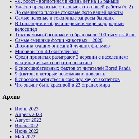
«Я, робот» воплотился в жизнь лет на 15 раньше
Ужасно прекрасные стоковые фото нашей работы (ч. 2)
До смешного плохие стоковые фото вашей работы
Самые нелепые и токсичные запросы бывших
В Голландии изобрели первый в мире водородный
велосипед
Тикток мамы-босоножки собрал около 100 тысяч лайков
Самые смешные фотки животных – 2020
Дюжина худших описаний лучших фильмов
Мировой топ-40 обителей зла
Среди привитых разыграют 3 деревни с населением:
вакцинация как генератор позитива
9 сногсшибательных фактов от читателей Bored Panda
9 фактов, в которые невозможно поверить
8 способов вернуться в сон: ноу-хау от экспертов
Что значит быть красивой в 23 странах мира
Архив
Июнь 2023
Апрель 2023
Август 2022
Июль 2022
Июнь 2022
Май 2022