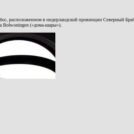
нбос, расположенном в нидерландской провинции Северный Браба
а Bolwoningen («дома-шары»).