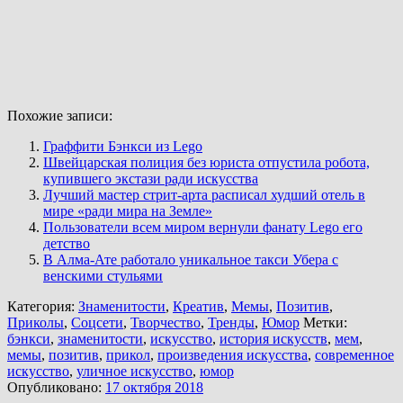
Похожие записи:
Граффити Бэнкси из Lego
Швейцарская полиция без юриста отпустила робота,
купившего экстази ради искусства
Лучший мастер стрит-арта расписал худший отель в
мире «ради мира на Земле»
Пользователи всем миром вернули фанату Lego его
детство
В Алма-Ате работало уникальное такси Убера с
венскими стульями
Категория:
Знаменитости
,
Креатив
,
Мемы
,
Позитив
,
Приколы
,
Соцсети
,
Творчество
,
Тренды
,
Юмор
Метки:
бэнкси
,
знаменитости
,
искусство
,
история искусств
,
мем
,
мемы
,
позитив
,
прикол
,
произведения искусства
,
современное
искусство
,
уличное искусство
,
юмор
Опубликовано:
17 октября 2018