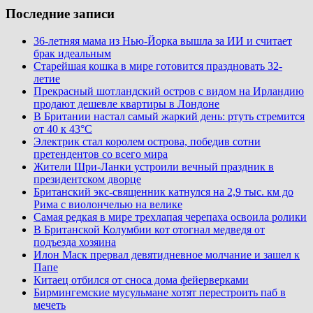
Последние записи
36-летняя мама из Нью-Йорка вышла за ИИ и считает
брак идеальным
Старейшая кошка в мире готовится праздновать 32-
летие
Прекрасный шотландский остров с видом на Ирландию
продают дешевле квартиры в Лондоне
В Британии настал самый жаркий день: ртуть стремится
от 40 к 43°C
Электрик стал королем острова, победив сотни
претендентов со всего мира
Жители Шри-Ланки устроили вечный праздник в
президентском дворце
Британский экс-священник катнулся на 2,9 тыс. км до
Рима с виолончелью на велике
Самая редкая в мире трехлапая черепаха освоила ролики
В Британской Колумбии кот отогнал медведя от
подъезда хозяина
Илон Маск прервал девятидневное молчание и зашел к
Папе
Китаец отбился от сноса дома фейерверками
Бирмингемские мусульмане хотят перестроить паб в
мечеть