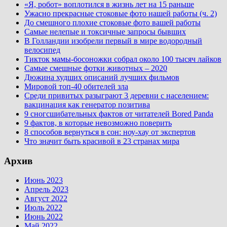
«Я, робот» воплотился в жизнь лет на 15 раньше
Ужасно прекрасные стоковые фото нашей работы (ч. 2)
До смешного плохие стоковые фото вашей работы
Самые нелепые и токсичные запросы бывших
В Голландии изобрели первый в мире водородный
велосипед
Тикток мамы-босоножки собрал около 100 тысяч лайков
Самые смешные фотки животных – 2020
Дюжина худших описаний лучших фильмов
Мировой топ-40 обителей зла
Среди привитых разыграют 3 деревни с населением:
вакцинация как генератор позитива
9 сногсшибательных фактов от читателей Bored Panda
9 фактов, в которые невозможно поверить
8 способов вернуться в сон: ноу-хау от экспертов
Что значит быть красивой в 23 странах мира
Архив
Июнь 2023
Апрель 2023
Август 2022
Июль 2022
Июнь 2022
Май 2022