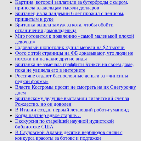
Картина, которой заплатили за бутерброды с сыром,
принесла владельцам тысячи долларов
Британец из-за пандемии 6 лет прожил с пенисом,
пришитым к руке
Британка вышла замуж за кота, чтобы обойти
ограничения домовладельца
Мир готовится к появлению «самой маленькой плохой
девочки»
Годовалый шопоголик купил мебели на $2 тысячи
Фото с этой страницы на ФБ доказывают, что люди не
похожи ни на какие другие виды
Британка не замечала граффити Бэнкси на своем доме,
пока не увидела его в интернете
Россияне отдают баснословные деньги за «чипсины
редкой формы»
Власти Костромы просят не смотреть на их Снегурочку
днем
Британскому дедушке выставили гигантский счет за
Рождество, но он доволен
В Италии создан первый летающий робот-гуманоид
Когда партнер вдвое старше…
Экскурсия по старейшей научной нудистской
библиотеке США
В Саудовской Аравии десятки верблюдов сняли с
конкурса красоты за ботокс и подтяжки