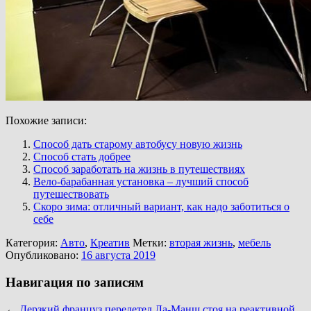
Похожие записи:
Способ дать старому автобусу новую жизнь
Способ стать добрее
Способ заработать на жизнь в путешествиях
Вело-барабанная установка – лучший способ
путешествовать
Скоро зима: отличный вариант, как надо заботиться о
себе
Категория:
Авто
,
Креатив
Метки:
вторая жизнь
,
мебель
Опубликовано:
16 августа 2019
Навигация по записям
←
Дерзкий француз перелетел Ла-Манш стоя на реактивной