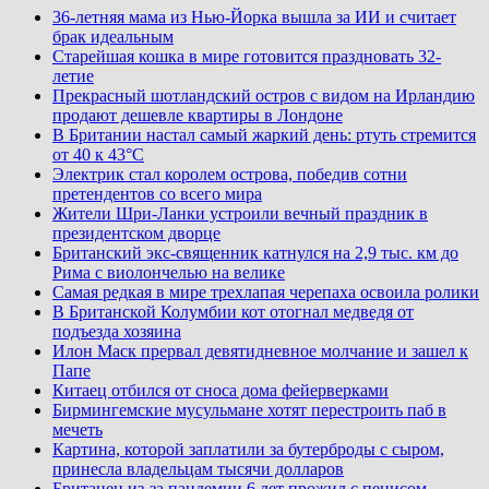
36-летняя мама из Нью-Йорка вышла за ИИ и считает
брак идеальным
Старейшая кошка в мире готовится праздновать 32-
летие
Прекрасный шотландский остров с видом на Ирландию
продают дешевле квартиры в Лондоне
В Британии настал самый жаркий день: ртуть стремится
от 40 к 43°C
Электрик стал королем острова, победив сотни
претендентов со всего мира
Жители Шри-Ланки устроили вечный праздник в
президентском дворце
Британский экс-священник катнулся на 2,9 тыс. км до
Рима с виолончелью на велике
Самая редкая в мире трехлапая черепаха освоила ролики
В Британской Колумбии кот отогнал медведя от
подъезда хозяина
Илон Маск прервал девятидневное молчание и зашел к
Папе
Китаец отбился от сноса дома фейерверками
Бирмингемские мусульмане хотят перестроить паб в
мечеть
Картина, которой заплатили за бутерброды с сыром,
принесла владельцам тысячи долларов
Британец из-за пандемии 6 лет прожил с пенисом,