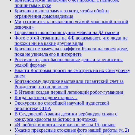
пришитым к руке
Британка вышла замуж за кота, чтобы обойти
ограничения домовладельца
Мир готовится к появлению «самой маленькой плохой
девочки»
Годовалый шопоголик купил мебели на $2 тысячи
Фото с этой страницы на ФБ доказывают, что люди не
похожи ни на какие другие виды
Британка не замечала граффити Бэнкси на своем доме,
пока не увидела его в интернете
Россияне отдают баснословные деньги за «чипсины
редкой формы»
Власти Костромы просят не смотреть на их Снегурочку
днем
Британскому дедушке выставили гигантский счет за
Рождество, но он доволен
В Италии создан первый летающий робот-гуманоид
Когда партнер вдвое старше…
Экскурсия по старейшей научной нудистской
библиотеке США
В Саудовской Аравии десятки верблюдов сняли с
конкурса красоты за ботокс и подтяжки
«Я, робот» воплотился в жизнь лет на 15 раньше
Ужасно прекрасные стоковые фото нашей работы (ч. 2)