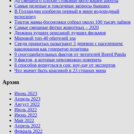
До смешного плохие стоковые фото вашей работы
Самые нелепые и токсичные запросы бывших
В Голландии изобрели первый в мире водородный
велосипед
Тикток мамы-босоножки собрал около 100 тысяч лайков
Самые смешные фотки животных – 2020
Дюжина худших описаний лучших фильмов
Мировой топ-40 обителей зла
Среди привитых разыграют 3 деревни с населением:
вакцинация как генератор позитива
9 сногсшибательных фактов от читателей Bored Panda
9 фактов, в которые невозможно поверить
8 способов вернуться в сон: ноу-хау от экспертов
Что значит быть красивой в 23 странах мира
Архив
Июнь 2023
Апрель 2023
Август 2022
Июль 2022
Июнь 2022
Май 2022
Апрель 2022
Февраль 2022