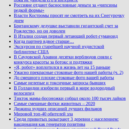
Россияне отдают баснословные деньги за «чипсины
редкой формы»
Власти Костромы просят не смотреть на их Снегурочку
днем
Британскому дедушке выставили гигантский счет за
Рождество, но он доволен
В Италии создан первый летающий робот-гуманоид
Когда партнер вдвое старше…
Экскурсия по старейшей научной нудистской
библиотеке США
В Саудовской Аравии десятки верблюдов сняли с
конкурса красоты за ботокс и подтяжки
«Я, робот» воплотился в жизнь лет на 15 раньше
Ужасно прекрасные стоковые фото нашей работы (ч. 2)
До смешного плохие стоковые фото вашей работы
Самые нелепые и токсичные запросы бывших
В Голландии изобрели первый в мире водородный
велосипед
Тикток мамы-босоножки собрал около 100 тысяч лайков
Самые смешные фотки животных – 2020
Дюжина худших описаний лучших фильмов
Мировой топ-40 обителей зла
Среди привитых разыграют 3 деревни с населением:
вакцинация как генератор позитива