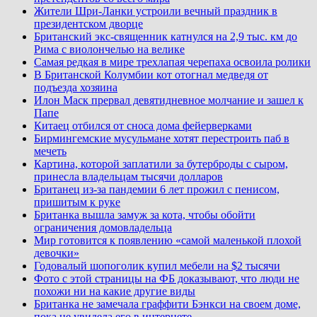
Жители Шри-Ланки устроили вечный праздник в
президентском дворце
Британский экс-священник катнулся на 2,9 тыс. км до
Рима с виолончелью на велике
Самая редкая в мире трехлапая черепаха освоила ролики
В Британской Колумбии кот отогнал медведя от
подъезда хозяина
Илон Маск прервал девятидневное молчание и зашел к
Папе
Китаец отбился от сноса дома фейерверками
Бирмингемские мусульмане хотят перестроить паб в
мечеть
Картина, которой заплатили за бутерброды с сыром,
принесла владельцам тысячи долларов
Британец из-за пандемии 6 лет прожил с пенисом,
пришитым к руке
Британка вышла замуж за кота, чтобы обойти
ограничения домовладельца
Мир готовится к появлению «самой маленькой плохой
девочки»
Годовалый шопоголик купил мебели на $2 тысячи
Фото с этой страницы на ФБ доказывают, что люди не
похожи ни на какие другие виды
Британка не замечала граффити Бэнкси на своем доме,
пока не увидела его в интернете