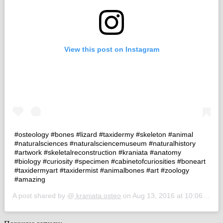
View this post on Instagram
#osteology #bones #lizard #taxidermy #skeleton #animal
#naturalsciences #naturalsciencemuseum #naturalhistory
#artwork #skeletalreconstruction #kraniata #anatomy
#biology #curiosity #specimen #cabinetofcuriosities #boneart
#taxidermyart #taxidermist #animalbones #art #zoology
#amazing
A post shared by @
kraniata.osteo
on
Aug 13, 2016 at 10:06am PDT