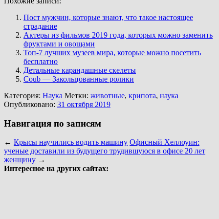
Похожие записи:
Пост мужчин, которые знают, что такое настоящее
страдание
Актеры из фильмов 2019 года, которых можно заменить
фруктами и овощами
Топ-7 лучших музеев мира, которые можно посетить
бесплатно
Детальные карандашные скелеты
Coub — Закольцованные ролики
Категория:
Наука
Метки:
животные
,
крипота
,
наука
Опубликовано:
31 октября 2019
Навигация по записям
←
Крысы научились водить машину
Офисный Хеллоуин:
ученые доставили из будущего трудившуюся в офисе 20 лет
женщину
→
Интересное на других сайтах: