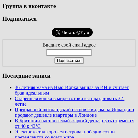
Группа в вконтакте
Подписаться
Введите свой email адрес
Последние записи
36-летняя мама из Нью-Йорка вышла за ИИ и считает
брак идеальным
Старейшая кошка в мире готовится праздновать 32-
летие
Прекрасный шотландский остров с видом на Ирландию
продают дешевле квартиры в Лондоне
В Британии настал самый жаркий день: ртуть стремится
от 40 к 43°C
Электрик стал королем острова, победив сотни
претендентов со всего мира