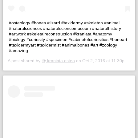
#osteology #bones #lizard #taxidermy #skeleton #animal
#naturalsciences #naturalsciencemuseum #naturalhistory
#artwork #skeletalreconstruction #kraniata #anatomy
#biology #curiosity #specimen #cabinetofcuriosities #boneart
#taxidermyart #taxidermist #animalbones #art #zoology
#amazing
A post shared by @
kraniata.osteo
on
Oct 2, 2016 at 11:30pm PDT