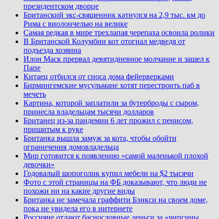
президентском дворце
Британский экс-священник катнулся на 2,9 тыс. км до
Рима с виолончелью на велике
Самая редкая в мире трехлапая черепаха освоила ролики
В Британской Колумбии кот отогнал медведя от
подъезда хозяина
Илон Маск прервал девятидневное молчание и зашел к
Папе
Китаец отбился от сноса дома фейерверками
Бирмингемские мусульмане хотят перестроить паб в
мечеть
Картина, которой заплатили за бутерброды с сыром,
принесла владельцам тысячи долларов
Британец из-за пандемии 6 лет прожил с пенисом,
пришитым к руке
Британка вышла замуж за кота, чтобы обойти
ограничения домовладельца
Мир готовится к появлению «самой маленькой плохой
девочки»
Годовалый шопоголик купил мебели на $2 тысячи
Фото с этой страницы на ФБ доказывают, что люди не
похожи ни на какие другие виды
Британка не замечала граффити Бэнкси на своем доме,
пока не увидела его в интернете
Россияне отдают баснословные деньги за «чипсины