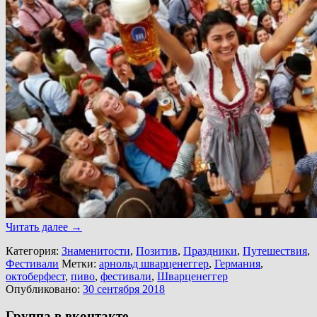
Читать далее
→
Категория:
Знаменитости
,
Позитив
,
Праздники
,
Путешествия
,
Фестивали
Метки:
арнольд шварценеггер
,
Германия
,
октоберфест
,
пиво
,
фестивали
,
Шварценеггер
Опубликовано:
30 сентября 2018
Группа в вконтакте