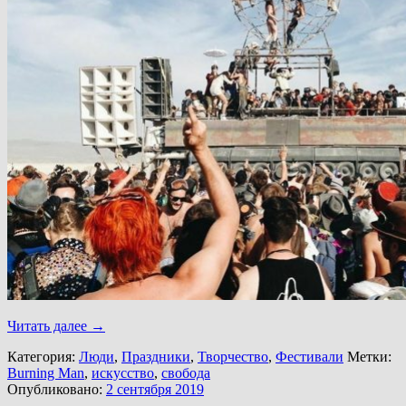
Читать далее
→
Категория:
Люди
,
Праздники
,
Творчество
,
Фестивали
Метки:
Burning Man
,
искусство
,
свобода
Опубликовано:
2 сентября 2019