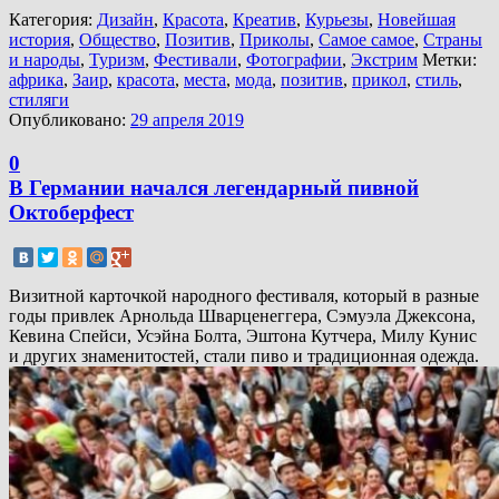
Категория:
Дизайн
,
Красота
,
Креатив
,
Курьезы
,
Новейшая
история
,
Общество
,
Позитив
,
Приколы
,
Самое самое
,
Страны
и народы
,
Туризм
,
Фестивали
,
Фотографии
,
Экстрим
Метки:
африка
,
Заир
,
красота
,
места
,
мода
,
позитив
,
прикол
,
стиль
,
стиляги
Опубликовано:
29 апреля 2019
0
В Германии начался легендарный пивной
Октоберфест
Визитной карточкой народного фестиваля, который в разные
годы привлек Арнольда Шварценеггера, Сэмуэла Джексона,
Кевина Спейси, Усэйна Болта, Эштона Кутчера, Милу Кунис
и других знаменитостей, стали пиво и традиционная одежда.