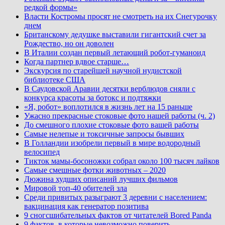
редкой формы»
Власти Костромы просят не смотреть на их Снегурочку
днем
Британскому дедушке выставили гигантский счет за
Рождество, но он доволен
В Италии создан первый летающий робот-гуманоид
Когда партнер вдвое старше…
Экскурсия по старейшей научной нудистской
библиотеке США
В Саудовской Аравии десятки верблюдов сняли с
конкурса красоты за ботокс и подтяжки
«Я, робот» воплотился в жизнь лет на 15 раньше
Ужасно прекрасные стоковые фото нашей работы (ч. 2)
До смешного плохие стоковые фото вашей работы
Самые нелепые и токсичные запросы бывших
В Голландии изобрели первый в мире водородный
велосипед
Тикток мамы-босоножки собрал около 100 тысяч лайков
Самые смешные фотки животных – 2020
Дюжина худших описаний лучших фильмов
Мировой топ-40 обителей зла
Среди привитых разыграют 3 деревни с населением:
вакцинация как генератор позитива
9 сногсшибательных фактов от читателей Bored Panda
9 фактов, в которые невозможно поверить