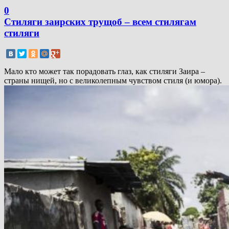
0
Стиляги заирских трущоб – всем стилягам
стиляги
Мало кто может так порадовать глаз, как стиляги Заира –
страны нищей, но с великолепным чувством стиля (и юмора).