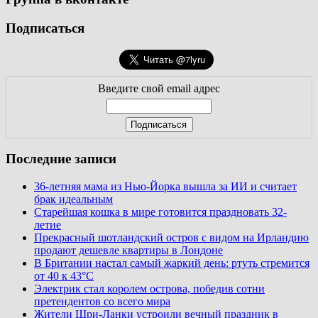
Подписаться
Введите свой email адрес
Последние записи
36-летняя мама из Нью-Йорка вышла за ИИ и считает
брак идеальным
Старейшая кошка в мире готовится праздновать 32-
летие
Прекрасный шотландский остров с видом на Ирландию
продают дешевле квартиры в Лондоне
В Британии настал самый жаркий день: ртуть стремится
от 40 к 43°C
Электрик стал королем острова, победив сотни
претендентов со всего мира
Жители Шри-Ланки устроили вечный праздник в